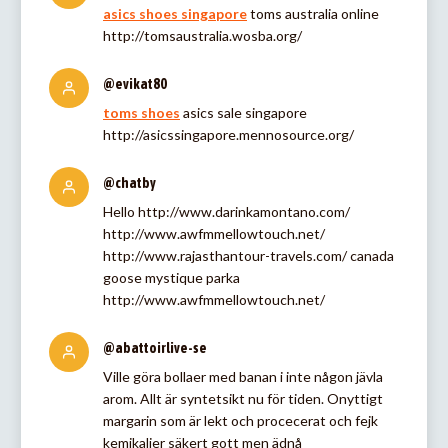
asics shoes singapore
toms australia online
http://tomsaustralia.wosba.org/
@evikat80
toms shoes
asics sale singapore
http://asicssingapore.mennosource.org/
@chatby
Hello http://www.darinkamontano.com/
http://www.awfmmellowtouch.net/
http://www.rajasthantour-travels.com/ canada
goose mystique parka
http://www.awfmmellowtouch.net/
@abattoirlive-se
Ville göra bollaer med banan i inte någon jävla
arom. Allt är syntetsikt nu för tiden. Onyttigt
margarin som är lekt och procecerat och fejk
kemikalier säkert gott men ädnå