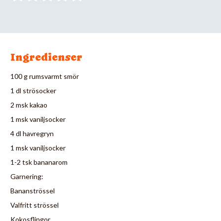
Ingredienser
100 g rumsvarmt smör
1 dl strösocker
2 msk kakao
1 msk vaniljsocker
4 dl havregryn
1 msk vaniljsocker
1-2 tsk bananarom
Garnering:
Bananströssel
Valfritt strössel
Kokosflingor