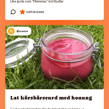
Lika goda som ”Mammas” köttbullar
@asaeon
Lat körsbärscurd med honung
God curd på körsbär där du inte behöver kärna ur