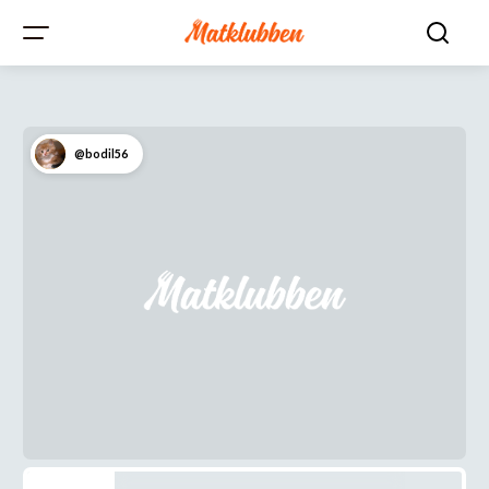
@bodil56