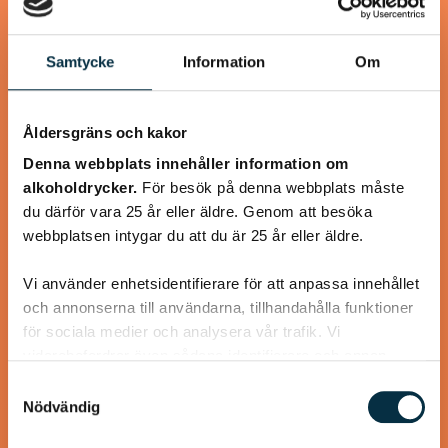
Samtycke
Information
Om
@snuttan66
Åldersgräns och kakor
Denna webbplats innehåller information om
alkoholdrycker.
För besök på denna webbplats måste
du därför vara 25 år eller äldre. Genom att besöka
webbplatsen intygar du att du är 25 år eller äldre.
Vi använder enhetsidentifierare för att anpassa innehållet
och annonserna till användarna, tillhandahålla funktioner
för sociala medier och analysera vår trafik. Vi
Chokladrulle
vidarebefordrar även sådana identifierare och annan
information från din enhet till de sociala medier och
Samtyckesval
Jättegod rulle som alla som har smakat den älskar den.
annons- och analysföretag som vi samarbetar med.
Nödvändig
Väldigt lätt att göra dessutom. i det receptet jag hittade
Dessa kan i sin tur kombinera informationen med annan
så var det halva…