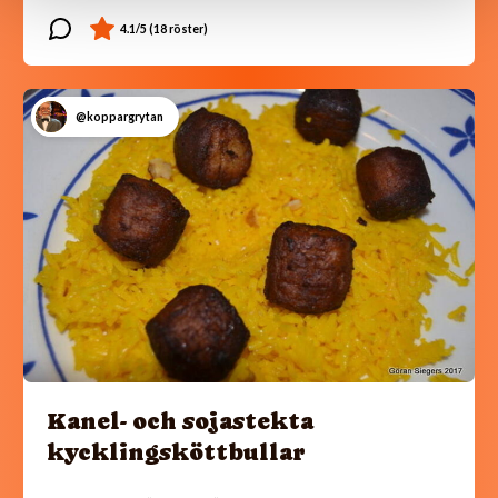
@koppargrytan
Kanel- och sojastekta
kycklingsköttbullar