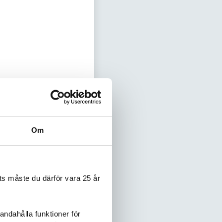
, det funkade det
Om
socker. Tack för ett
s måste du därför vara 25 år
andahålla funktioner för