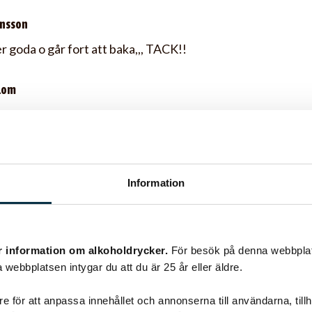
nsson
r goda o går fort att baka,,, TACK!!
lom
 Hade inte mandel hemma så jag körde i lite russin istället
e Norberg
Information
erfekt sega, mmmm. Det blir sååå god smak med bara farin
ecept
r information om alkoholdrycker.
För besök på denna webbplat
 webbplatsen intygar du att du är 25 år eller äldre.
e för att anpassa innehållet och annonserna till användarna, tillh