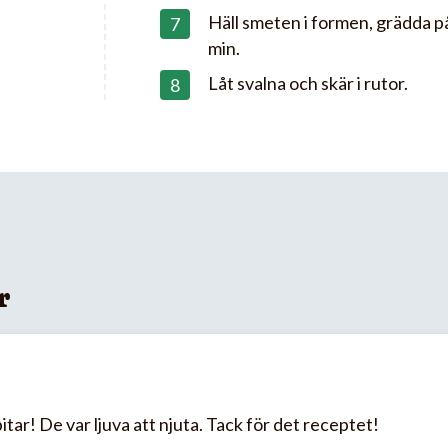
Häll smeten i formen, grädda på
min.
Låt svalna och skär i rutor.
r
itar! De var ljuva att njuta. Tack för det receptet!