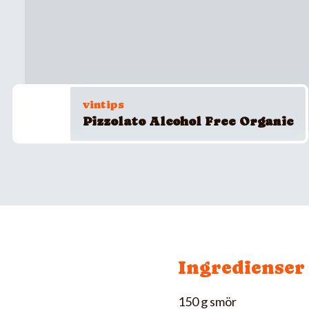
vintips
Pizzolato Alcohol Free Organic
Ingredienser
150 g smör