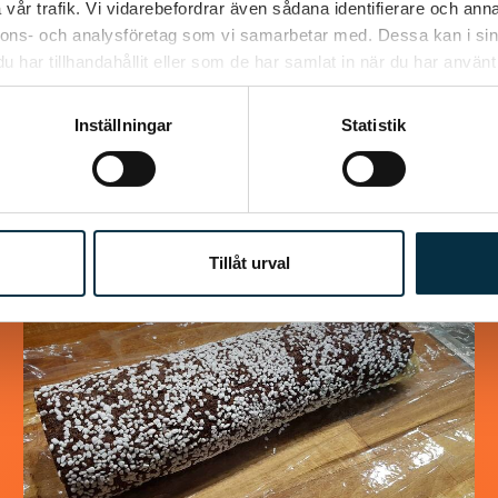
vår trafik. Vi vidarebefordrar även sådana identifierare och anna
nnons- och analysföretag som vi samarbetar med. Dessa kan i sin
har tillhandahållit eller som de har samlat in när du har använt 
Inställningar
Statistik
Liknande recept
Tillåt urval
@snuttan66