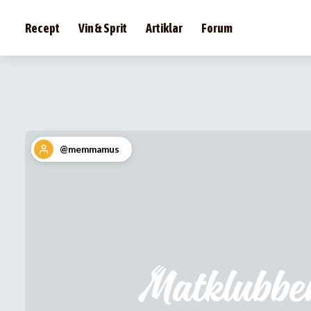
Recept
Vin & Sprit
Artiklar
Forum
@memmamus