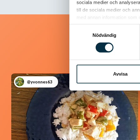
sociala medier och analysera 
till de sociala medier och a
med annan information som du 
Samtyckesval
Nödvändig
Avvisa
@yvonnes63