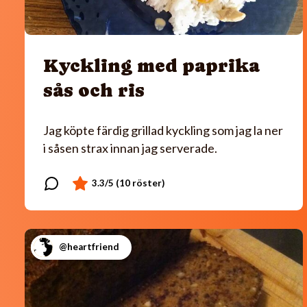
Kyckling med paprika
sås och ris
Jag köpte färdig grillad kyckling som jag la ner
i såsen strax innan jag serverade.
@heartfriend