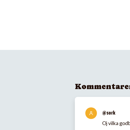
Kommentare
@sork
Oj vilka godb