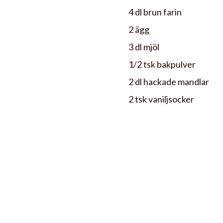
4 dl brun farin
2 ägg
3 dl mjöl
1/2 tsk bakpulver
2 dl hackade mandlar
2 tsk vaniljsocker