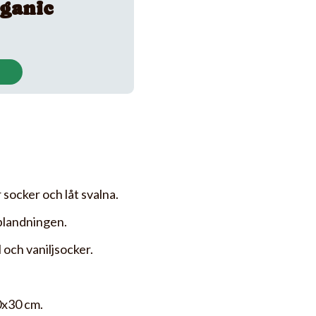
ganic
r socker och låt svalna.
blandningen.
 och vaniljsocker.
0x30 cm.