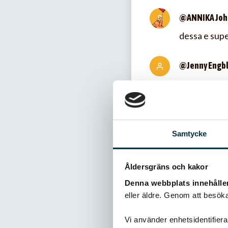
@ANNIKA Joh
dessa e supe
@Jenny Engb
Toppen-gott!
med.
@AnneCatrin
Samtycke
Jättegodas p
kanon bra r
Åldersgräns och kakor
Denna webbplats innehålle
eller äldre. Genom att besöka
Vi använder enhetsidentifierar