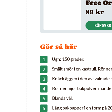
Free Or
89 kr
KÖP 89 KR
Gör så här
Ugn: 150 grader.
Smält smör i en kastrull. Rör ne
Knäck äggen i den avsvalnade 
Rör ner mjöl, bakpulver, mandel
Blanda väl.
Lägg bakpapper i en form på 2