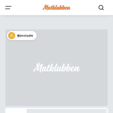
@jessicaalm