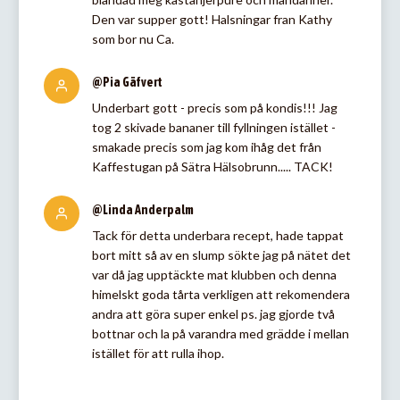
Den var supper gott! Halsningar fran Kathy
som bor nu Ca.
@Pia Gäfvert
Underbart gott - precis som på kondis!!! Jag
tog 2 skivade bananer till fyllningen istället -
smakade precis som jag kom ihåg det från
Kaffestugan på Sätra Hälsobrunn..... TACK!
@Linda Anderpalm
Tack för detta underbara recept, hade tappat
bort mitt så av en slump sökte jag på nätet det
var då jag upptäckte mat klubben och denna
himelskt goda tårta verkligen att rekomendera
andra att göra super enkel ps. jag gjorde två
bottnar och la på varandra med grädde i mellan
istället för att rulla ihop.