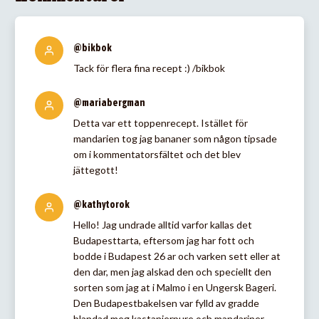
@bikbok
Tack för flera fina recept :) /bikbok
@mariabergman
Detta var ett toppenrecept. Istället för
mandarien tog jag bananer som någon tipsade
om i kommentatorsfältet och det blev
jättegott!
@kathytorok
Hello! Jag undrade alltid varfor kallas det
Budapesttarta, eftersom jag har fott och
bodde i Budapest 26 ar och varken sett eller at
den dar, men jag alskad den och speciellt den
sorten som jag at i Malmo i en Ungersk Bageri.
Den Budapestbakelsen var fylld av gradde
blandad meg kastanjerpure och mandariner.