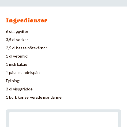
Ingredienser
6 st äggvitor
3,5 dl socker
2,5 dl hasselnötskärnor
1 dl vetemjöl
1 msk kakao
1 påse mandelspån
Fyllning:
3 dl vispgrädde
1 burk konserverade mandariner