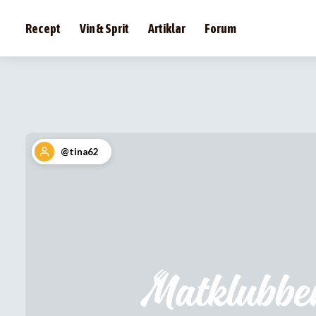
Recept
Vin & Sprit
Artiklar
Forum
@tina62