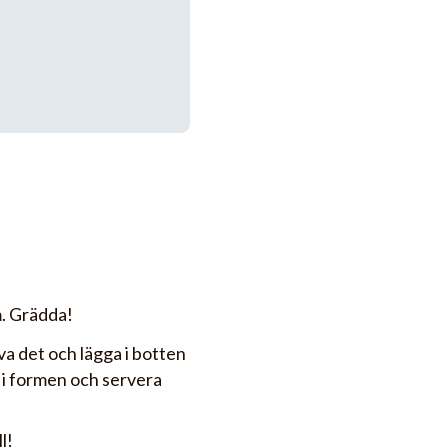
m. Grädda!
a det och lägga i botten
 i formen och servera
l!