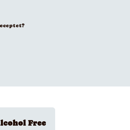
receptet?
lcohol Free