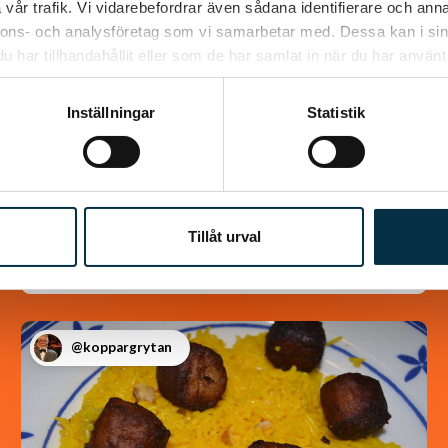
vår trafik. Vi vidarebefordrar även sådana identifierare och anna
nnons- och analysföretag som vi samarbetar med. Dessa kan i sin
har tillhandahållit eller som de har samlat in när du har använt 
Chokladrulle
Inställningar
Statistik
Jättegod rulle som alla som har smakat den
älskar den. Väldigt lätt att göra dessutom. i
det receptet jag hittade så var det halva…
Tillåt urval
@koppargrytan