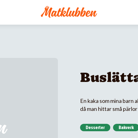
Buslätt
En kaka som mina barn al
då man hittar små pärlor
Desserter
Bakverk