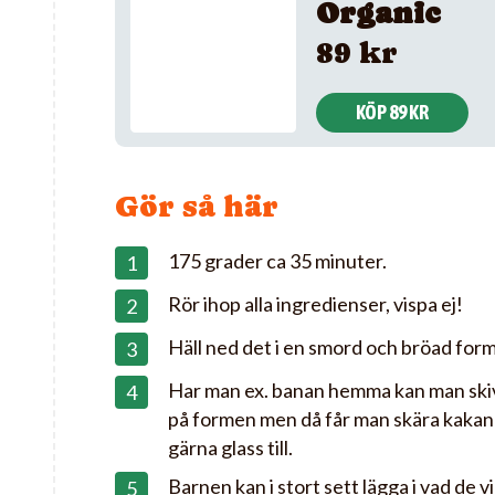
Organic
89 kr
KÖP 89 KR
Gör så här
175 grader ca 35 minuter.
Rör ihop alla ingredienser, vispa ej!
Häll ned det i en smord och bröad for
Har man ex. banan hemma kan man skiv
på formen men då får man skära kakan
gärna glass till.
Barnen kan i stort sett lägga i vad de vil