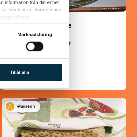
n information från din enhet
 tur kombinera informationen
deras tjänster.
Turkisk köfte
Marknadsföring
En längtan till Turkisk mat
Tillåt alla
@asaeon