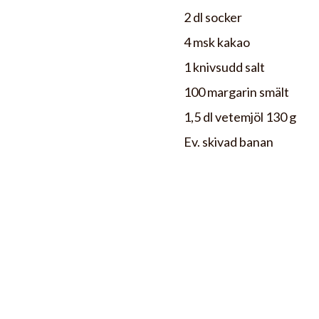
2 dl socker
4 msk kakao
1 knivsudd salt
100 margarin smält
1,5 dl vetemjöl 130 g
Ev. skivad banan