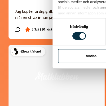
sociala medier och analysera 
till de sociala medier och a
Jag köpte färdig grillad kyckling som jag la ner
med annan information som du 
i såsen strax innan jag serverade.
Samtyckesval
Nödvändig
@heartfriend
Avvisa