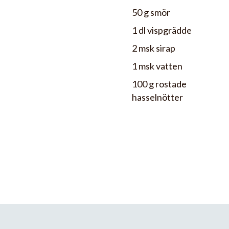
50 g smör
1 dl vispgrädde
2 msk sirap
1 msk vatten
100 g rostade
hasselnötter