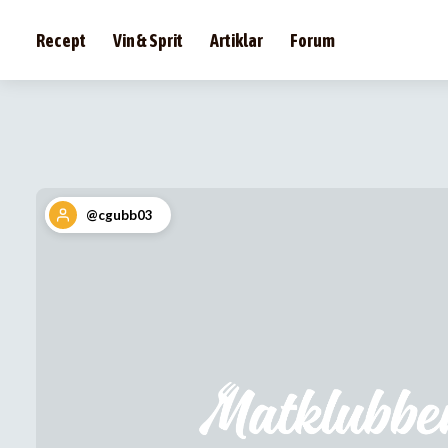
Recept
Vin & Sprit
Artiklar
Forum
@cgubb03