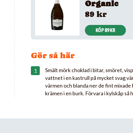
Organic
89 kr
KÖP 89 KR
Gör så här
Smält mörk choklad i bitar, smöret, vi
vattnet i en kastrull på mycket svag vär
värmen och blanda ner de fint mixade 
krämen i en burk. Förvara i kylskåp så 