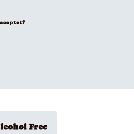
receptet?
lcohol Free