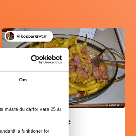
@koppargrytan
Om
s måste du därför vara 25 år
Turkisk köfte
andahålla funktioner för