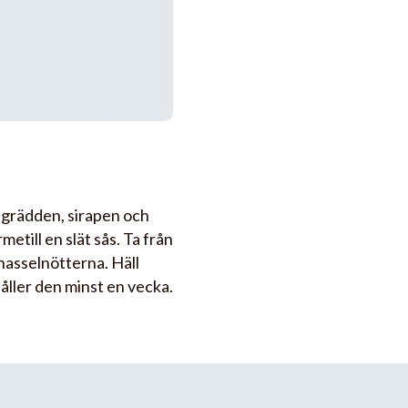
spgrädden, sirapen och
metill en slät sås. Ta från
hasselnötterna. Häll
håller den minst en vecka.