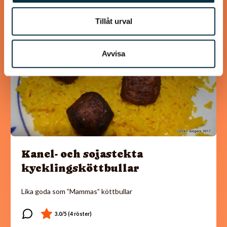
@koppargrytan
Tillåt urval
Avvisa
Kanel- och sojastekta
kycklingsköttbullar
Lika goda som ”Mammas” köttbullar