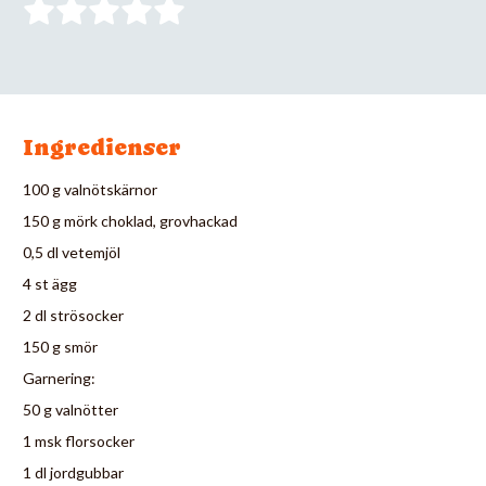
Ingredienser
100 g valnötskärnor
150 g mörk choklad, grovhackad
0,5 dl vetemjöl
4 st ägg
2 dl strösocker
150 g smör
Garnering:
50 g valnötter
1 msk florsocker
1 dl jordgubbar