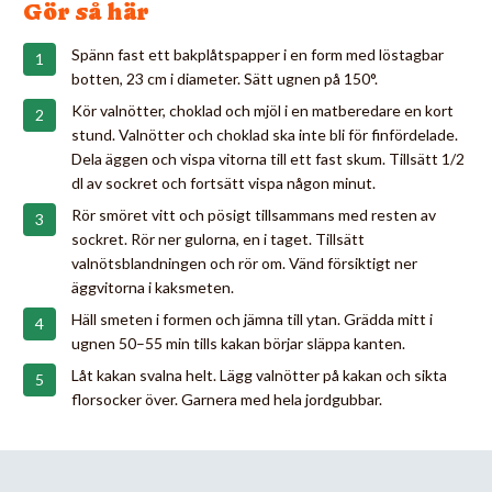
Gör så här
Spänn fast ett bakplåtspapper i en form med löstagbar
botten, 23 cm i diameter. Sätt ugnen på 150°.
Kör valnötter, choklad och mjöl i en matberedare en kort
stund. Valnötter och choklad ska inte bli för finfördelade.
Dela äggen och vispa vitorna till ett fast skum. Tillsätt 1/2
dl av sockret och fortsätt vispa någon minut.
Rör smöret vitt och pösigt tillsammans med resten av
sockret. Rör ner gulorna, en i taget. Tillsätt
valnötsblandningen och rör om. Vänd försiktigt ner
äggvitorna i kaksmeten.
Häll smeten i formen och jämna till ytan. Grädda mitt i
ugnen 50–55 min tills kakan börjar släppa kanten.
Låt kakan svalna helt. Lägg valnötter på kakan och sikta
florsocker över. Garnera med hela jordgubbar.