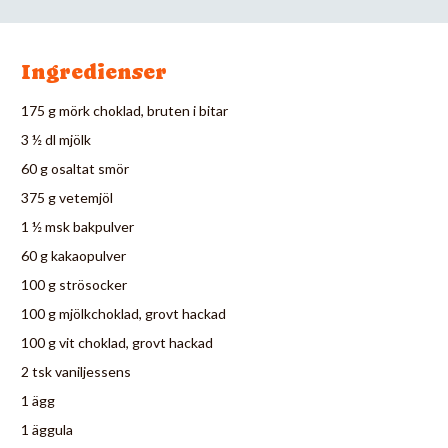
Ingredienser
175 g mörk choklad, bruten i bitar
3 ½ dl mjölk
60 g osaltat smör
375 g vetemjöl
1 ½ msk bakpulver
60 g kakaopulver
100 g strösocker
100 g mjölkchoklad, grovt hackad
100 g vit choklad, grovt hackad
2 tsk vaniljessens
1 ägg
1 äggula