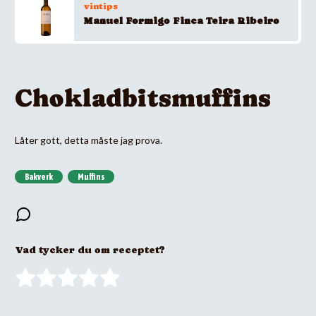
vintips
Manuel Formigo Finca Teira Ribeiro
Chokladbitsmuffins
Låter gott, detta måste jag prova.
Bakverk
Muffins
Vad tycker du om receptet?