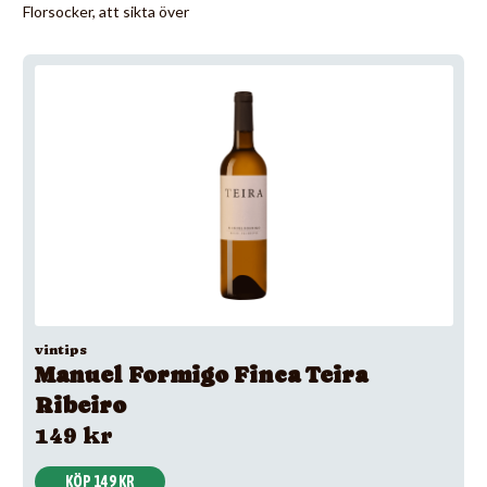
Florsocker, att sikta över
vintips
Manuel Formigo Finca Teira
Ribeiro
149 kr
KÖP 149 KR