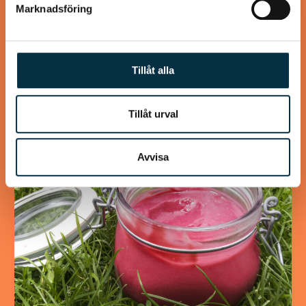
Glutenfria och mättande
Marknadsföring
pannkakor
Detta recept innehåller mer ägg än ett vanligt
pannkaksrecept, eftersom det mättar mer och eftersom
Tillåt alla
det behövs för att binda ihop det glutenfria mjölet.…
Tillåt urval
Avvisa
@asaeon