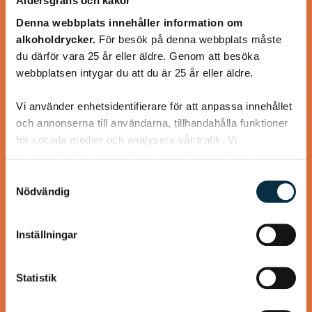
Åldersgräns och kakor
Glutenfritt tunnbröd som smakar lika bra som den ”vanliga”
Denna webbplats innehåller information om
varianten med vete.
alkoholdrycker.
För besök på denna webbplats måste
du därför vara 25 år eller äldre. Genom att besöka
webbplatsen intygar du att du är 25 år eller äldre.
Vi använder enhetsidentifierare för att anpassa innehållet
och annonserna till användarna, tillhandahålla funktioner
@asaeon
för sociala medier och analysera vår trafik. Vi
vidarebefordrar även sådana identifierare och annan
information från din enhet till de sociala medier och
Samtyckesval
annons- och analysföretag som vi samarbetar med.
Nödvändig
Dessa kan i sin tur kombinera informationen med annan
information som du har tillhandahållit eller som de har
Inställningar
samlat in när du har använt deras tjänster.
Statistik