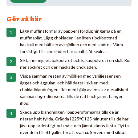
Gör så här
Lägg muffinsformar av papper i fördjupningarna på en
muffinsplåt. Lägg chokladen i en liten tjockbottnad
kastrull med hälften av mjölken och med smöret. Värm
försiktigt tills chokladen har smält. Låt svalna.
Sikta ner mjölet, bakpulvret och kakaopulvret i en skål. Rör
ner sockret och den hackade chokladen.
Vispa samman resten av mjölken med vaniljessensen,
ägget och äggulan, och häll detta i skålen med
chokladblandningen. Rör med hjälp av en stor metallsked
samman ingredienserna tills de nätt och jämnt hänger
ihop.
Skeda upp blandningen i pappersformarna tills de är
nästan helt fyllda. Grädda i 225°C i 25 minuter tills de har
jäst upp ordentligt och nätt och jämnt känns fasta. Flytta
över dem till ett galler för att svalna. Servera med siktat