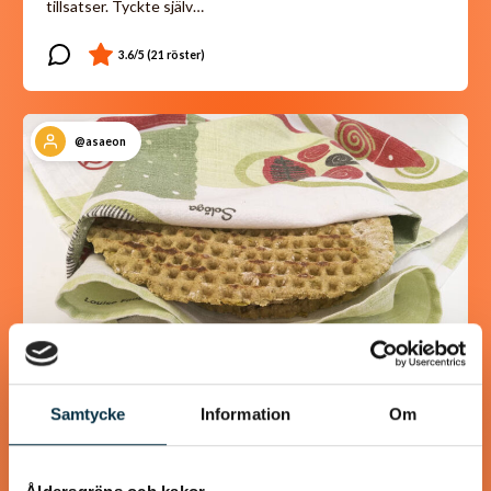
tillsatser. Tyckte själv…
@asaeon
Samtycke
Information
Om
Glutenfri stompa
(stekpannebröd)