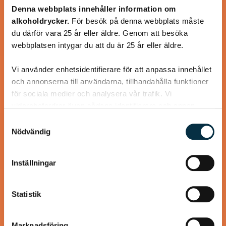
Denna webbplats innehåller information om
Turkisk köfte
alkoholdrycker.
För besök på denna webbplats måste
du därför vara 25 år eller äldre. Genom att besöka
En längtan till Turkisk mat
webbplatsen intygar du att du är 25 år eller äldre.
Vi använder enhetsidentifierare för att anpassa innehållet
och annonserna till användarna, tillhandahålla funktioner
för sociala medier och analysera vår trafik. Vi
vidarebefordrar även sådana identifierare och annan
@heartfriend
information från din enhet till de sociala medier och
Samtyckesval
annons- och analysföretag som vi samarbetar med.
Nödvändig
Dessa kan i sin tur kombinera informationen med annan
information som du har tillhandahållit eller som de har
Inställningar
samlat in när du har använt deras tjänster.
Statistik
Marknadsföring