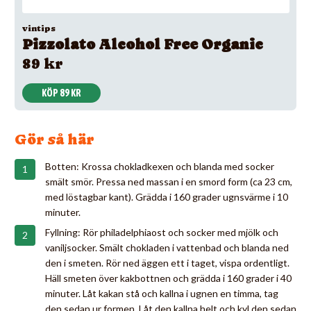
vintips
Pizzolato Alcohol Free Organic
89 kr
KÖP 89 KR
Gör så här
Botten: Krossa chokladkexen och blanda med socker
smält smör. Pressa ned massan i en smord form (ca 23 cm,
med löstagbar kant). Grädda i 160 grader ugnsvärme i 10
minuter.
Fyllning: Rör philadelphiaost och socker med mjölk och
vaniljsocker. Smält chokladen i vattenbad och blanda ned
den i smeten. Rör ned äggen ett i taget, vispa ordentligt.
Häll smeten över kakbottnen och grädda i 160 grader i 40
minuter. Låt kakan stå och kallna i ugnen en timma, tag
den sedan ur formen. Låt den kallna helt och kyl den sedan