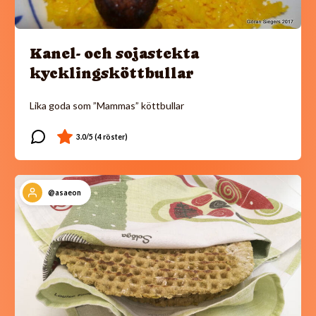
Kanel- och sojastekta
kycklingsköttbullar
Lika goda som ”Mammas” köttbullar
@asaeon