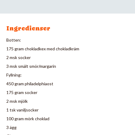
Ingredienser
Botten:
175 gram chokladkex med chokladkräm
2 msk socker
3 msk smält smör/margarin
Fyllning:
450 gram philadelphiaost
175 gram socker
2 msk mjölk
1 tsk vaniljsocker
100 gram mörk choklad
3 ägg