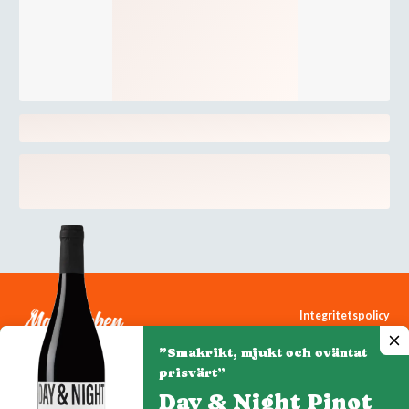
Integritetspolicy
Cookiepolicy
”Smakrikt, mjukt och oväntat
Cookie-inställningar
prisvärt”
Day & Night Pinot