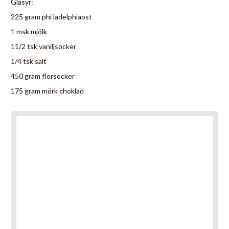
Glasyr:
225 gram phi ladelphiaost
1 msk mjölk
11/2 tsk vaniljsocker
1/4 tsk salt
450 gram florsocker
175 gram mörk choklad