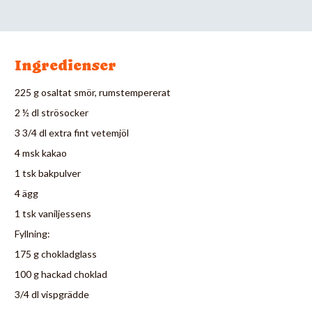
Ingredienser
225 g osaltat smör, rumstempererat
2 ½ dl strösocker
3 3/4 dl extra fint vetemjöl
4 msk kakao
1 tsk bakpulver
4 ägg
1 tsk vaniljessens
Fyllning:
175 g chokladglass
100 g hackad choklad
3/4 dl vispgrädde