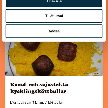
Tillåt alla
Tillåt urval
@koppargrytan
Avvisa
Kanel- och sojastekta
kycklingsköttbullar
Lika goda som ”Mammas” köttbullar