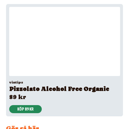
vintips
Pizzolato Alcohol Free Organic
89 kr
KÖP 89 KR
Gör så här