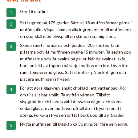
Ger 18 muffins
Sätt ugnen på 175 grader. Sätt ut 18 muffinsformar gärna i
muffinsplåt. Vispa samman alla ingredienser till muffinsen i
en stor skål med elvisp till en slät och krämig smet.
Skeda smet i formarna och grädda i 20 minuter. Ta ut
plåtarna och låt muffinsen svalna i 5 minuter. Ta sedan upp
muffinsarna och låt svalna på galler. När de svalnat, skär
horisontellt av toppen på varje muffins och bred över lite
rumstempererad glass. Sätt därefter på locket igen och
placera muffinsen i frysen.
För att göra glasyren, smält choklad i ett vattenbad. Rör
om tills allt har smält. Ta av från värmen. Tillsätt
vispgrädde och blanda väl. Låt svalna något och skeda
sedan glasyr över muffinsen. Ställ åter i frysen för att
stelna. Förvara i frys i en lufttät burk upp till 3 månader.
Flytta muffinsen till kylskåp ca 30 minuter före servering.