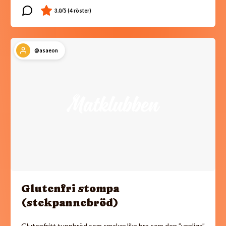
@asaeon
Glutenfri stompa
(stekpannebröd)
Glutenfritt tunnbröd som smakar lika bra som den ”vanliga”