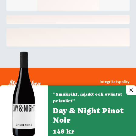
Integritetspolicy
Cookiepolicy
”Smakrikt, mjukt och oväntat
Cookie-inställningar
prisvärt”
Day & Night Pinot
Noir
Denna webbplats drivs av Vinklubben i Norden AB
© 2026 mytaste.se
149 kr