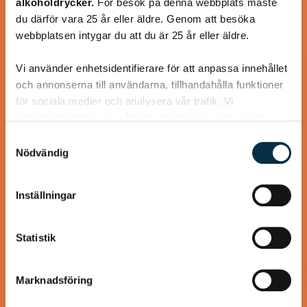
alkoholdrycker.
För besök på denna webbplats måste
Jättegod rulle som alla som har smakat den älskar den.
du därför vara 25 år eller äldre. Genom att besöka
Väldigt lätt att göra dessutom. i det receptet jag hittade
webbplatsen intygar du att du är 25 år eller äldre.
så var det halva…
Vi använder enhetsidentifierare för att anpassa innehållet
och annonserna till användarna, tillhandahålla funktioner
för sociala medier och analysera vår trafik. Vi
vidarebefordrar även sådana identifierare och annan
@koppargrytan
information från din enhet till de sociala medier och
Samtyckesval
annons- och analysföretag som vi samarbetar med.
Nödvändig
Dessa kan i sin tur kombinera informationen med annan
information som du har tillhandahållit eller som de har
Inställningar
samlat in när du har använt deras tjänster.
Statistik
Marknadsföring