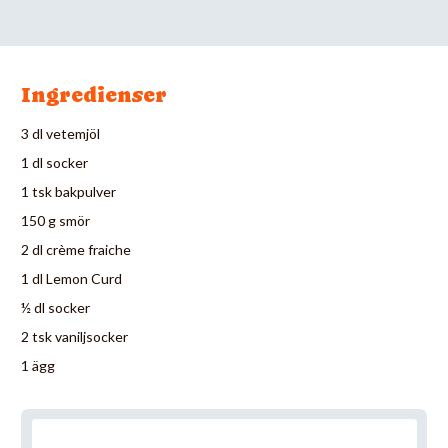
Ingredienser
3 dl vetemjöl
1 dl socker
1 tsk bakpulver
150 g smör
2 dl crème fraiche
1 dl Lemon Curd
½ dl socker
2 tsk vaniljsocker
1 ägg