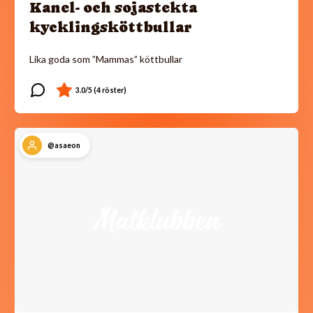
Kanel- och sojastekta
kycklingsköttbullar
Lika goda som ”Mammas” köttbullar
@asaeon