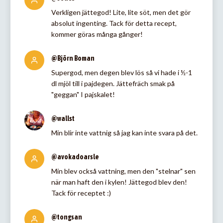
Verkligen jättegod! Lite, lite söt, men det gör
absolut ingenting. Tack för detta recept,
kommer göras många gånger!
@Björn Boman
Supergod, men degen blev lös så vi hade i ½-1
dl mjöl till i pajdegen. Jättefräch smak på
"geggan" I pajskalet!
@wallst
Min blir inte vattnig så jag kan inte svara på det.
@avokadoarsle
Min blev också vattning, men den "stelnar" sen
när man haft den i kylen! Jättegod blev den!
Tack för receptet :)
@tongsan