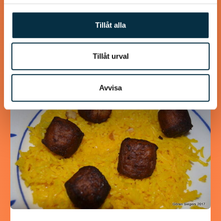
Turkisk köfte
Tillåt alla
En längtan till Turkisk mat
Tillåt urval
Avvisa
@koppargrytan