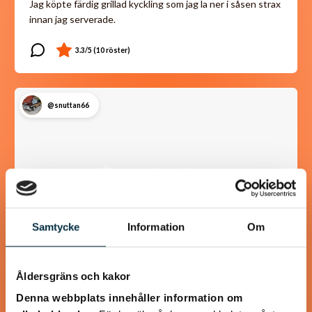
Jag köpte färdig grillad kyckling som jag la ner i såsen strax
innan jag serverade.
@snuttan66
Samtycke
Information
Om
Åldersgräns och kakor
Chokladrulle
Denna webbplats innehåller information om