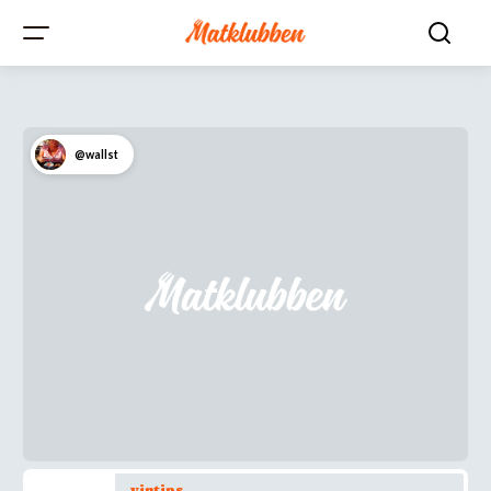
@wallst
vintips