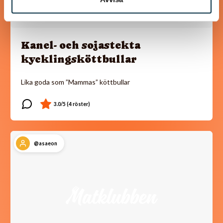
Kanel- och sojastekta
kycklingsköttbullar
Lika goda som ”Mammas” köttbullar
@asaeon