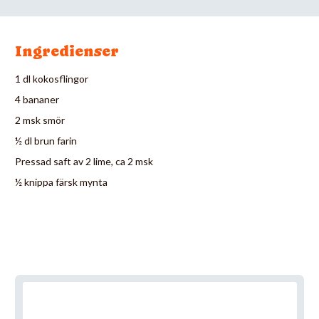
Ingredienser
1 dl kokosflingor
4 bananer
2 msk smör
½ dl brun farin
Pressad saft av 2 lime, ca 2 msk
½ knippa färsk mynta