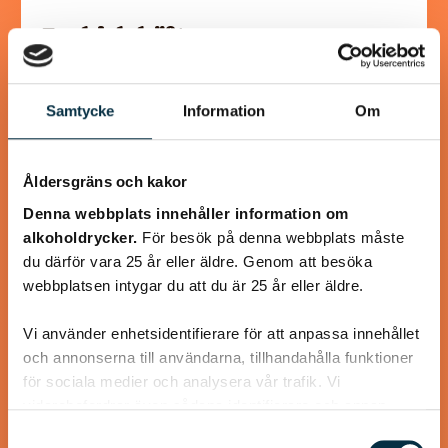
Turkisk köfte
En längtan till Turkisk mat
Samtycke
Information
Om
Åldersgräns och kakor
@koppargrytan
Denna webbplats innehåller information om
alkoholdrycker.
För besök på denna webbplats måste
du därför vara 25 år eller äldre. Genom att besöka
webbplatsen intygar du att du är 25 år eller äldre.
Vi använder enhetsidentifierare för att anpassa innehållet
och annonserna till användarna, tillhandahålla funktioner
för sociala medier och analysera vår trafik. Vi
vidarebefordrar även sådana identifierare och annan
information från din enhet till de sociala medier och
Samtyckesval