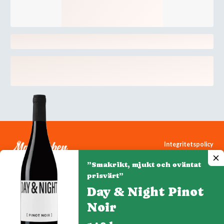
Integritetspolicy
Cookiepolicy
”Smakrikt, mjukt och oväntat
Cookie-inställningar
prisvärt”
Day & Night Pinot
Noir
Denna webbplats drivs av Vinklubben i Norden AB
© 2026 mytaste.se