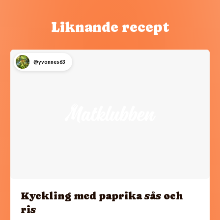
Liknande recept
@yvonnes63
Kyckling med paprika sås och
ris