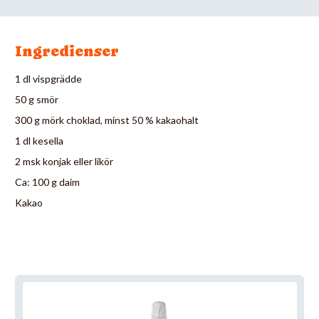
Ingredienser
1 dl vispgrädde
50 g smör
300 g mörk choklad, minst 50 % kakaohalt
1 dl kesella
2 msk konjak eller likör
Ca: 100 g daim
Kakao