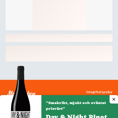
Integritetspolicy
Cookiepolicy
”Smakrikt, mjukt och oväntat
Cookie-inställningar
prisvärt”
Day & Night Pinot