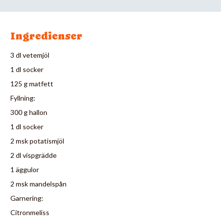
Ingredienser
3 dl vetemjöl
1 dl socker
125 g matfett
Fyllning:
300 g hallon
1 dl socker
2 msk potatismjöl
2 dl vispgrädde
1 äggulor
2 msk mandelspån
Garnering:
Citronmeliss