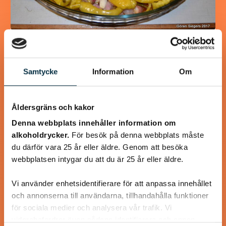
Turkisk köfte
Samtycke
Information
Om
En längtan till Turkisk mat
Åldersgräns och kakor
Denna webbplats innehåller information om
@koppargrytan
alkoholdrycker.
För besök på denna webbplats måste
du därför vara 25 år eller äldre. Genom att besöka
webbplatsen intygar du att du är 25 år eller äldre.
Vi använder enhetsidentifierare för att anpassa innehållet
och annonserna till användarna, tillhandahålla funktioner
för sociala medier och analysera vår trafik. Vi
vidarebefordrar även sådana identifierare och annan