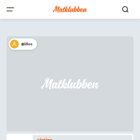
@lilloo
vintips