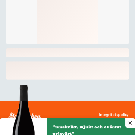
Integritetspolicy
Cookiepolicy
”Smakrikt, mjukt och oväntat
Cookie-inställningar
prisvärt”