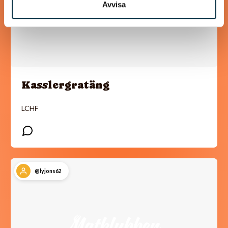
Avvisa
Kasslergratäng
LCHF
@lyjons62