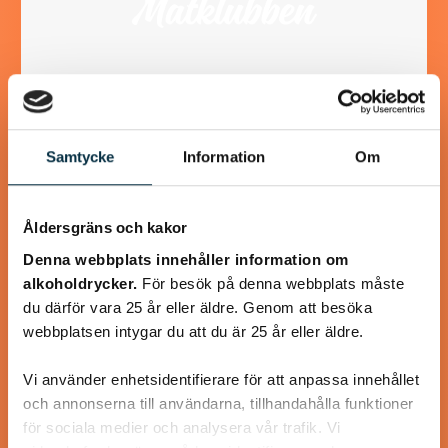
Samtycke
Information
Om
Fläskfilégratäng
Jätte god
Åldersgräns och kakor
Denna webbplats innehåller information om
alkoholdrycker.
För besök på denna webbplats måste
du därför vara 25 år eller äldre. Genom att besöka
webbplatsen intygar du att du är 25 år eller äldre.
@jaced
Vi använder enhetsidentifierare för att anpassa innehållet
och annonserna till användarna, tillhandahålla funktioner
för sociala medier och analysera vår trafik. Vi