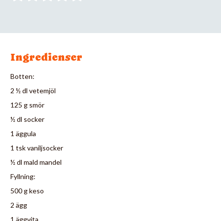
Ingredienser
Botten:
2 ½ dl vetemjöl
125 g smör
½ dl socker
1 äggula
1 tsk vaniljsocker
½ dl mald mandel
Fyllning:
500 g keso
2 ägg
1 äggvita