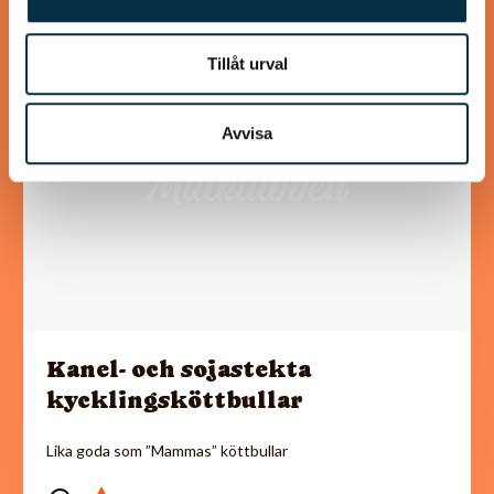
Tillåt urval
@koppargrytan
Avvisa
Kanel- och sojastekta
kycklingsköttbullar
Lika goda som ”Mammas” köttbullar