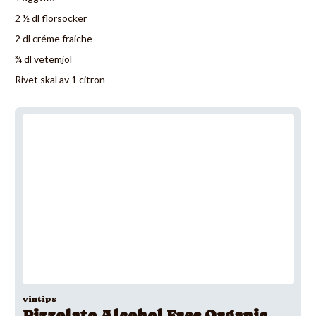
2 ½ dl florsocker
2 dl créme fraiche
¾ dl vetemjöl
Rivet skal av 1 citron
vintips
Pizzolato Alcohol Free Organic