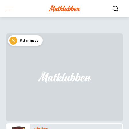
@storjansbo
vintips