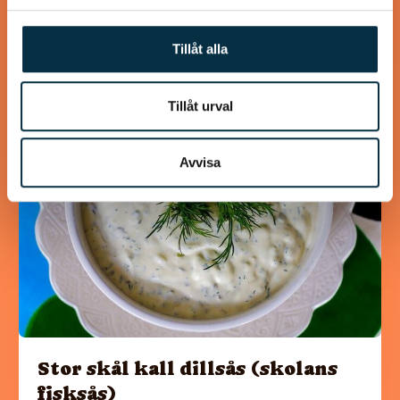
är lång men grytan går bra att förbereda…
Tillåt alla
Tillåt urval
@wallance
Avvisa
Stor skål kall dillsås (skolans
fisksås)