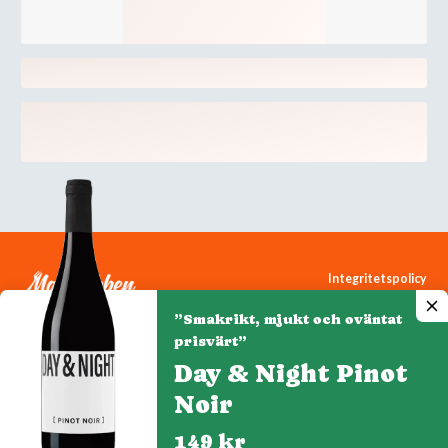
Integritetspolicy
Cookiepolicy
”Smakrikt, mjukt och oväntat
Cookie-inställningar
prisvärt”
Day & Night Pinot
Noir
Denna webbplats drivs av Vinklubben i Norden AB
© 2026 mytaste.se
149 kr