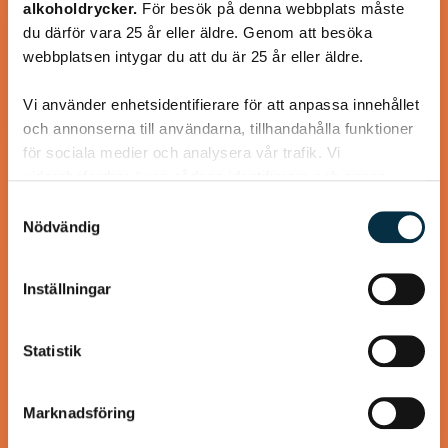
alkoholdrycker.
För besök på denna webbplats måste
du därför vara 25 år eller äldre. Genom att besöka
webbplatsen intygar du att du är 25 år eller äldre.
@koppargrytan
Vi använder enhetsidentifierare för att anpassa innehållet
och annonserna till användarna, tillhandahålla funktioner
för sociala medier och analysera vår trafik. Vi
vidarebefordrar även sådana identifierare och annan
information från din enhet till de sociala medier och
Samtyckesval
annons- och analysföretag som vi samarbetar med.
Nödvändig
Dessa kan i sin tur kombinera informationen med annan
information som du har tillhandahållit eller som de har
Inställningar
samlat in när du har använt deras tjänster.
Choucroute garnie
Statistik
(Surkålsgryta)
Marknadsföring
Den berömda surkålsgrytan från Alsace är underbar
vintermat, lika god för humöret som för kroppen. Koktiden