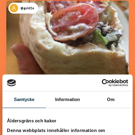
@gold1e
Köttfärskebab med hemmagjord
Kebabkrydda
Samtycke
Information
Om
Supergott, nyttigt och enkelt! Jag använder laktosfri
turkisk yoghurt, så blir rätten helt laktosfri.
Åldersgräns och kakor
Denna webbplats innehåller information om