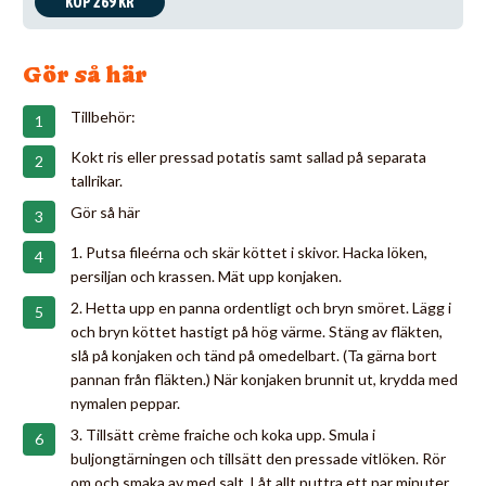
KÖP 269 KR
Gör så här
Tillbehör:
Kokt ris eller pressad potatis samt sallad på separata
tallrikar.
Gör så här
1. Putsa fileérna och skär köttet i skivor. Hacka löken,
persiljan och krassen. Mät upp konjaken.
2. Hetta upp en panna ordentligt och bryn smöret. Lägg i
och bryn köttet hastigt på hög värme. Stäng av fläkten,
slå på konjaken och tänd på omedelbart. (Ta gärna bort
pannan från fläkten.) När konjaken brunnit ut, krydda med
nymalen peppar.
3. Tillsätt crème fraiche och koka upp. Smula i
buljongtärningen och tillsätt den pressade vitlöken. Rör
om och smaka av med salt. Låt allt puttra ett par minuter.