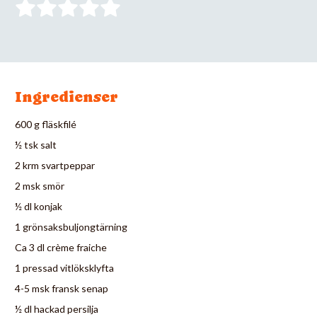
Ingredienser
600 g fläskfilé
½ tsk salt
2 krm svartpeppar
2 msk smör
½ dl konjak
1 grönsaksbuljongtärning
Ca 3 dl crème fraiche
1 pressad vitlöksklyfta
4-5 msk fransk senap
½ dl hackad persilja