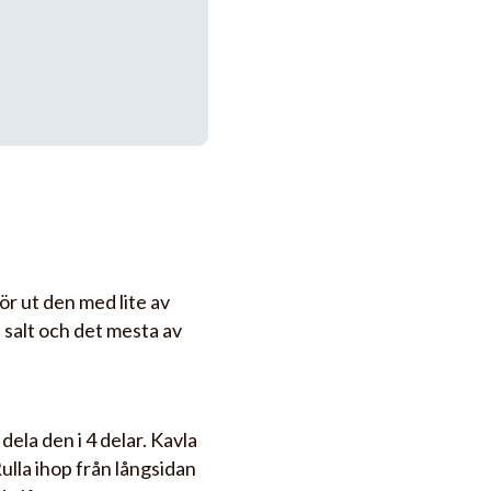
ör ut den med lite av
, salt och det mesta av
ela den i 4 delar. Kavla
 Rulla ihop från långsidan