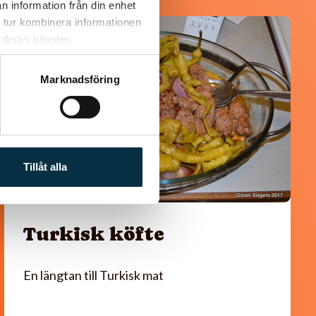
n information från din enhet
 tur kombinera informationen
@koppargrytan
deras tjänster.
Marknadsföring
Tillåt alla
Turkisk köfte
En längtan till Turkisk mat