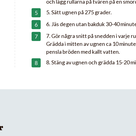
och lägg rullarna på tvären på en smord
5. Sätt ugnen på 275 grader.
6. Jäs degen utan bakduk 30-40 minute
7. Gör några snitt på snedden i varje ru
Grädda i mitten av ugnen ca 10 minuter
pensla bröden med kallt vatten.
8. Stäng av ugnen och grädda 15-20 m
r