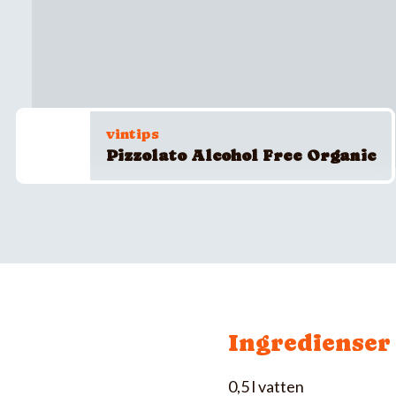
vintips
Pizzolato Alcohol Free Organic
Ingredienser
0,5 l vatten