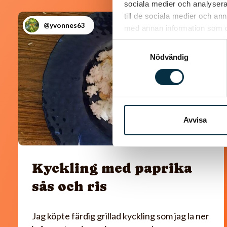
sociala medier och analysera 
till de sociala medier och a
@yvonnes63
med annan information som du 
Samtyckesval
Nödvändig
Avvisa
Kyckling med paprika
sås och ris
Jag köpte färdig grillad kyckling som jag la ner