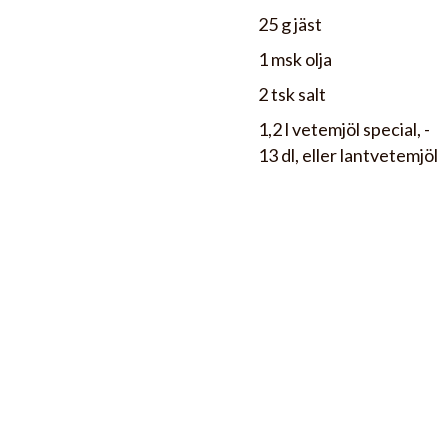
25 g jäst
1 msk olja
2 tsk salt
1,2 l vetemjöl special, -
13 dl, eller lantvetemjöl