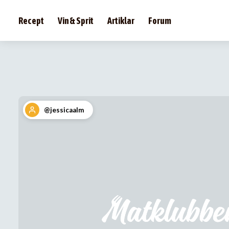
Recept
Vin & Sprit
Artiklar
Forum
@jessicaalm