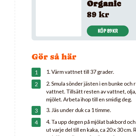
Organic
89 kr
KÖP 89 KR
Gör så här
1. Värm vattnet till 37 grader.
2. Smula sönder jästen i en bunke och r
vattnet. Tillsätt resten av vattnet, olja
mjölet. Arbeta ihop till en smidig deg.
3. Jäs under duk ca 1 timme.
4. Ta upp degen på mjölat bakbord och d
ut varje del till en kaka, ca 20 x 30 cm.