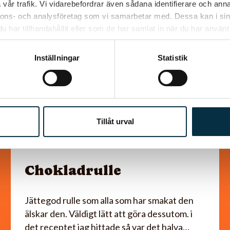
vår trafik. Vi vidarebefordrar även sådana identifierare och anna
nnons- och analysföretag som vi samarbetar med. Dessa kan i sin
@snuttan66
har tillhandahållit eller som de har samlat in när du har använt 
Inställningar
Statistik
Tillåt urval
Chokladrulle
Jättegod rulle som alla som har smakat den
älskar den. Väldigt lätt att göra dessutom. i
det receptet jag hittade så var det halva…