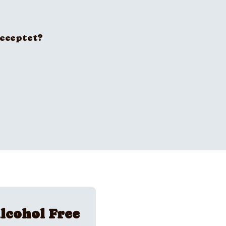
receptet?
lcohol Free