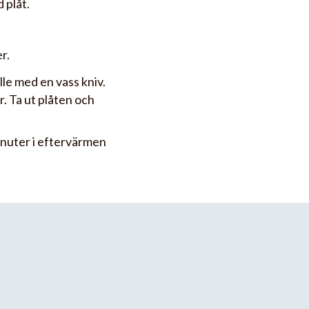
 plåt.
r.
lle med en vass kniv.
. Ta ut plåten och
inuter i eftervärmen