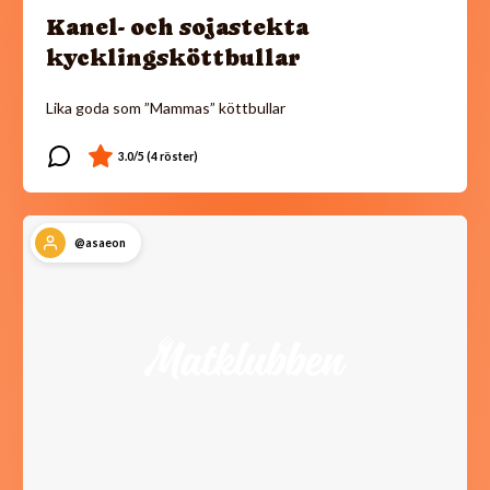
Kanel- och sojastekta
kycklingsköttbullar
Lika goda som ”Mammas” köttbullar
@asaeon