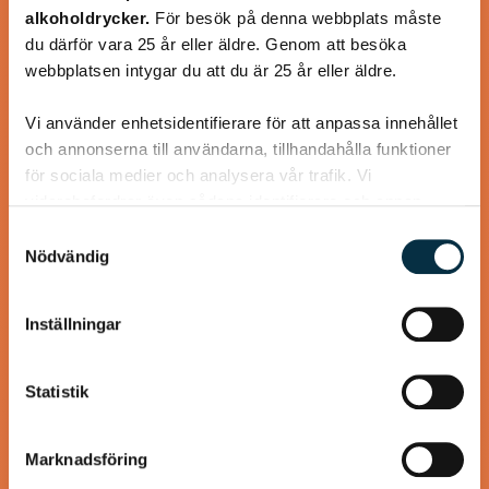
alkoholdrycker.
För besök på denna webbplats måste
En längtan till Turkisk mat
du därför vara 25 år eller äldre. Genom att besöka
webbplatsen intygar du att du är 25 år eller äldre.
Vi använder enhetsidentifierare för att anpassa innehållet
och annonserna till användarna, tillhandahålla funktioner
för sociala medier och analysera vår trafik. Vi
@heartfriend
vidarebefordrar även sådana identifierare och annan
information från din enhet till de sociala medier och
Samtyckesval
annons- och analysföretag som vi samarbetar med.
Nödvändig
Dessa kan i sin tur kombinera informationen med annan
information som du har tillhandahållit eller som de har
Inställningar
samlat in när du har använt deras tjänster.
Statistik
Marknadsföring
Gott lite grovt bröd utan jäst