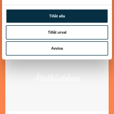
Detta brödet gjorde jag i dag i stället för att köpa, på detta
sättet är det både nyttigare och utan konstgjorda
Tillåt alla
tillsatser. Tyckte själv…
Tillåt urval
Avvisa
@koppargrytan