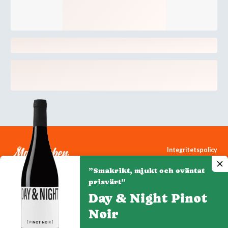
Integritetspolicy
Cookiepolicy
”Smakrikt, mjukt och oväntat
Cookie-inställningar
prisvärt”
Day & Night Pinot
Noir
Denna webbplats drivs av Vinklubben i Norden AB
© 2026 mytaste.se