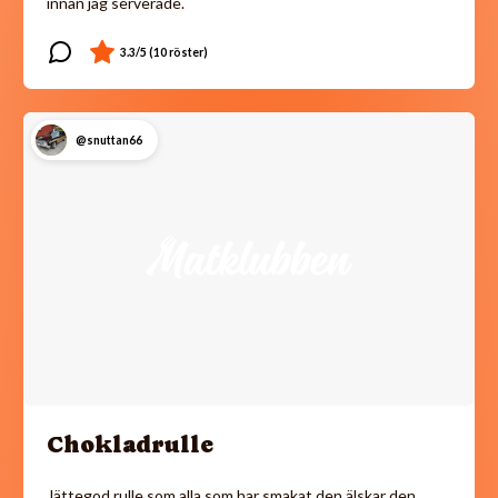
innan jag serverade.
@snuttan66
Chokladrulle
Jättegod rulle som alla som har smakat den älskar den.