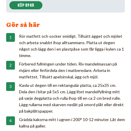
KÖP 89 KR
Gör så här
Rör matfett och socker smidigt. Tillsätt ägget och mjölet
och arbeta snabbt ihop alltsammans. Platta ut degen
något och lägg den i en plastpåse som får ligga i kylen ca 1
timme.
Förbered fyllningen under tiden. Riv mandelmassan på
rivjärn eller finfördela den i matberedare. Arbeta in
matfettet. Tillsätt apelsinskal, ägg och mjöl.
Kavla ut degen till en rektangulär platta, ca 25x35 cm.
Dela den i bitar på 5x5 cm. Lägg litet mandelfyllning mitt
på varje degplatta och rulla ihop till en ca 2 cm bred rulle.
Lägg rullarna med skarven nedåt på smord plåt eller direkt
på bakplåtspapper.
Grädda kakorna mitt i ugnen i 200° 10-12 minuter. Låt dem
kallna på galler.