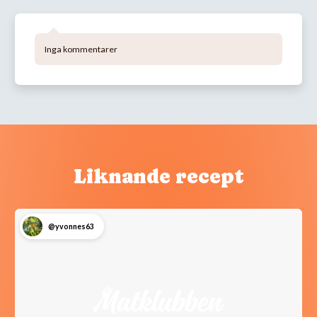
Inga kommentarer
Liknande recept
@yvonnes63