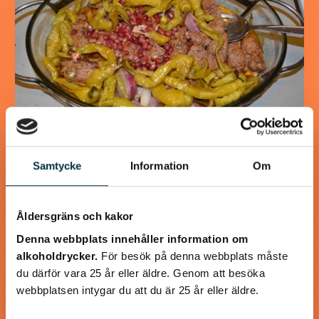
Turkisk köfte
Samtycke
Information
Om
En längtan till Turkisk mat
Åldersgräns och kakor
Denna webbplats innehåller information om
alkoholdrycker.
För besök på denna webbplats måste
du därför vara 25 år eller äldre. Genom att besöka
@heartfriend
webbplatsen intygar du att du är 25 år eller äldre.