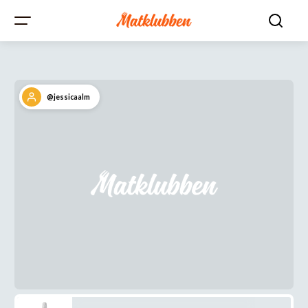
@jessicaalm