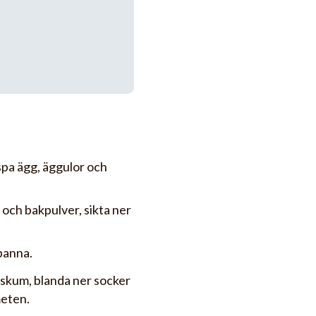
ispa ägg, äggulor och
 och bakpulver, sikta ner
panna.
t skum, blanda ner socker
meten.