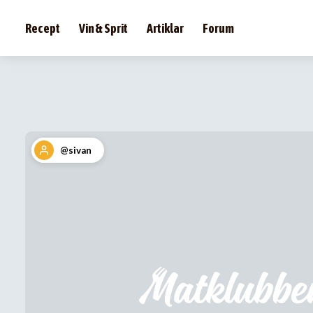
Recept
Vin & Sprit
Artiklar
Forum
@sivan