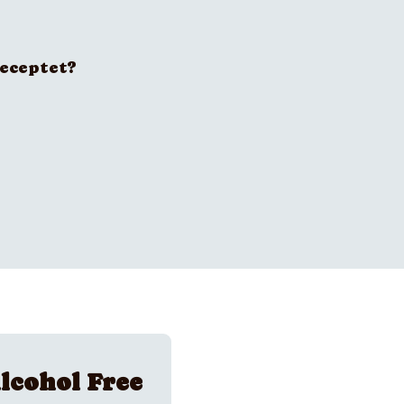
receptet?
lcohol Free