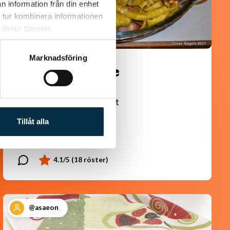
n information från din enhet
 tur kombinera informationen
deras tjänster.
Marknadsföring
Turkisk köfte
En längtan till Turkisk mat
Tillåt alla
@asaeon