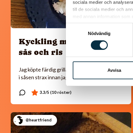
sociala medier och analysera 
till de sociala medier och a
med annan information som du 
Samtyckesval
Nödvändig
Kyckling med paprika
sås och ris
Jag köpte färdig grillad kyckling som jag la ner
Avvisa
i såsen strax innan jag serverade.
@heartfriend