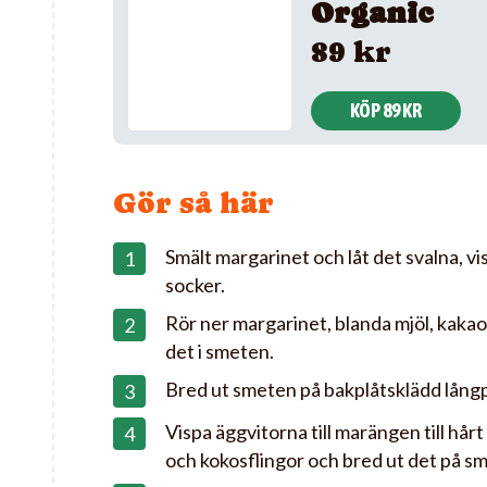
Organic
89 kr
KÖP 89 KR
Gör så här
Smält margarinet och låt det svalna, v
socker.
Rör ner margarinet, blanda mjöl, kakao
det i smeten.
Bred ut smeten på bakplåtsklädd lång
Vispa äggvitorna till marängen till hår
och kokosflingor och bred ut det på s