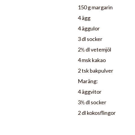
150 g margarin
4 ägg
4 äggulor
3 dl socker
2½ dl vetemjöl
4 msk kakao
2 tsk bakpulver
Maräng:
4 äggvitor
3½ dl socker
2 dl kokosflingor