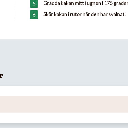
Grädda kakan mitt i ugnen i 175 grader
Skär kakan i rutor när den har svalnat.
r