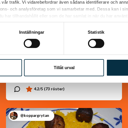
vår trafik. Vi vidarebefordrar även sådana identifierare och anna
nnons- och analysföretag som vi samarbetar med. Dessa kan i sin
har tillhandahållit eller som de har samlat in när du har använt 
Inställningar
Statistik
Chokladrulle
Jättegod rulle som alla som har smakat den
älskar den. Väldigt lätt att göra dessutom. i
Tillåt urval
det receptet jag hittade så var det halva…
@koppargrytan