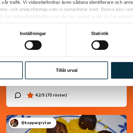
vår trafik. Vi vidarebefordrar även sådana identifierare och anna
nnons- och analysföretag som vi samarbetar med. Dessa kan i sin
har tillhandahållit eller som de har samlat in när du har använt 
Inställningar
Statistik
Chokladrulle
Jättegod rulle som alla som har smakat den
älskar den. Väldigt lätt att göra dessutom. i
Tillåt urval
det receptet jag hittade så var det halva…
@koppargrytan