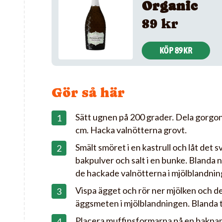
Organic
89 kr
KÖP 89 KR
Gör så här
Sätt ugnen på 200 grader. Dela gorgonz
cm. Hacka valnötterna grovt.
Smält smöret i en kastrull och låt det s
bakpulver och salt i en bunke. Blanda 
de hackade valnötterna i mjölblandnin
Vispa ägget och rör ner mjölken och d
äggsmeten i mjölblandningen. Blanda ti
Placera muffinsformarna på en bakpap