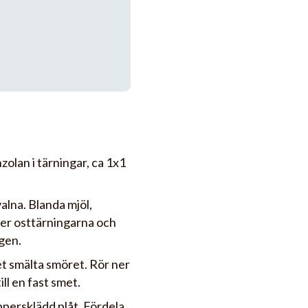
olan i tärningar, ca 1x1
valna. Blanda mjöl,
ner osttärningarna och
gen.
et smälta smöret. Rör ner
ll en fast smet.
persklädd plåt. Fördela