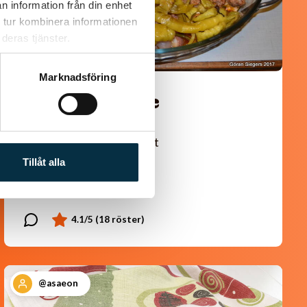
n information från din enhet
 tur kombinera informationen
deras tjänster.
Marknadsföring
Turkisk köfte
En längtan till Turkisk mat
Tillåt alla
@asaeon