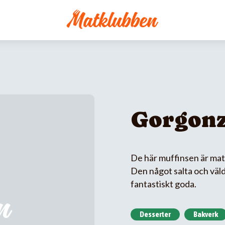
Gorgonz
De här muffinsen är mati
Den något salta och väl
fantastiskt goda.
Desserter
Bakverk