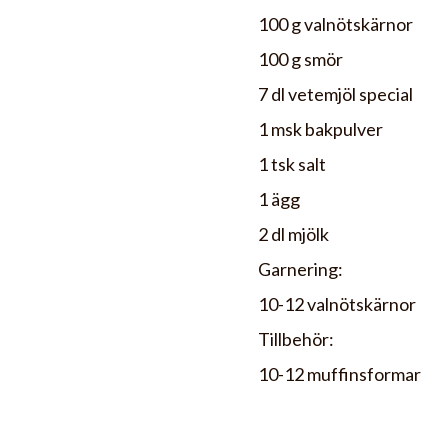
100 g valnötskärnor
100 g smör
7 dl vetemjöl special
1 msk bakpulver
1 tsk salt
1 ägg
2 dl mjölk
Garnering:
10-12 valnötskärnor
Tillbehör:
10-12 muffinsformar