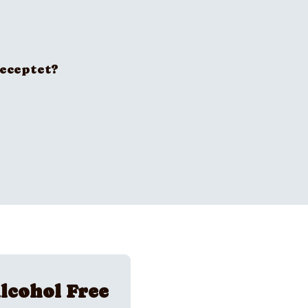
receptet?
lcohol Free