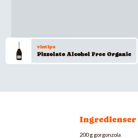
vintips
Pizzolato Alcohol Free Organic
Ingredienser
200 g gorgonzola