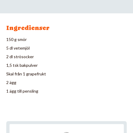
Ingredienser
150 g smör
5 dl vetemjöl
2 dl strösocker
1,5 tsk bakpulver
Skal från 1 grapefrukt
2 ägg
1 ägg till pensling