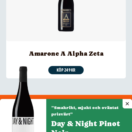
Amarone A Alpha Zeta
KÖP 249 KR
”Smakrikt, mjukt och oväntat
Integritetspolicy
prisvärt”
Cookiepolicy
Day & Night Pinot
Cookie-inställningar