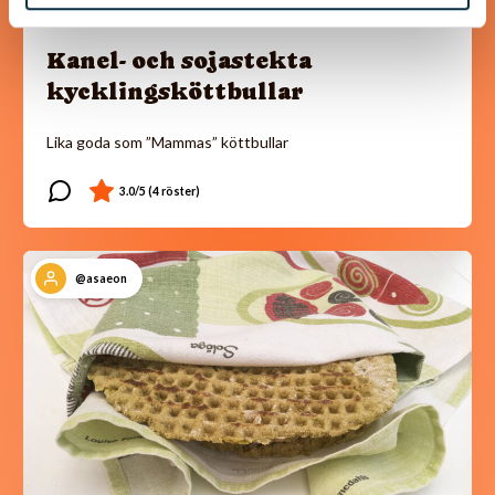
Kanel- och sojastekta
kycklingsköttbullar
Lika goda som ”Mammas” köttbullar
@asaeon