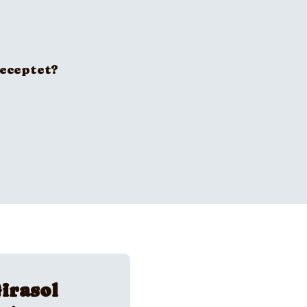
receptet?
irasol