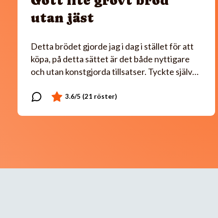
Gott lite grovt bröd
utan jäst
Detta brödet gjorde jag i dag i stället för att
köpa, på detta sättet är det både nyttigare
och utan konstgjorda tillsatser. Tyckte själv…