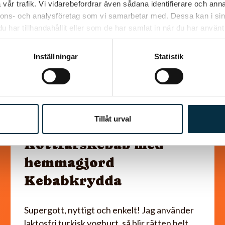
@gold1e
vår trafik. Vi vidarebefordrar även sådana identifierare och anna
nnons- och analysföretag som vi samarbetar med. Dessa kan i sin
har tillhandahållit eller som de har samlat in när du har använt 
Inställningar
Statistik
Tillåt urval
Köttfärskebab med
hemmagjord
Kebabkrydda
Supergott, nyttigt och enkelt! Jag använder
laktosfri turkisk yoghurt, så blir rätten helt