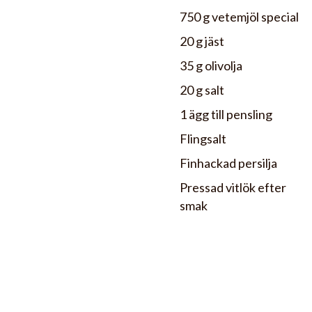
750 g vetemjöl special
20 g jäst
35 g olivolja
20 g salt
1 ägg till pensling
Flingsalt
Finhackad persilja
Pressad vitlök efter
smak