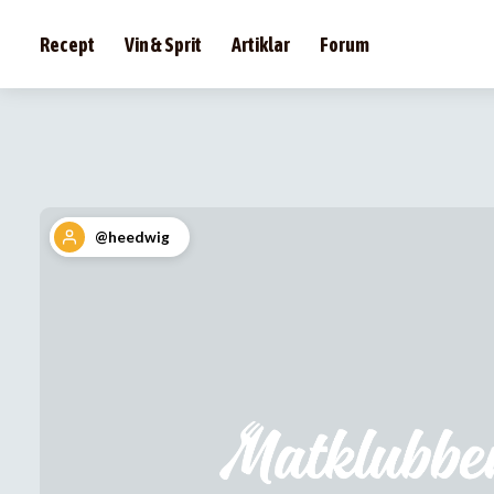
Recept
Vin & Sprit
Artiklar
Forum
@heedwig