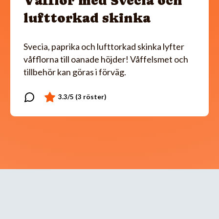
Våfflor med Svecia och
lufttorkad skinka
Svecia, paprika och lufttorkad skinka lyfter
våfflorna till oanade höjder! Våffelsmet och
tillbehör kan göras i förväg.