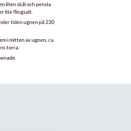
en liten skål och pensla
 lite flingsalt.
 under tiden ugnen på 230
em i mitten av ugnen, ca
nns torra.
penade.