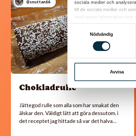
@snuttan66
sociala medier och analysera 
till de sociala medier och a
med annan information som du 
Samtyckesval
Nödvändig
Avvisa
Chokladrulle
Jättegod rulle som alla som har smakat den
älskar den. Väldigt lätt att göra dessutom. i
det receptet jag hittade så var det halva…