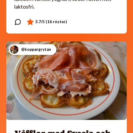
laktosfri.
@koppargrytan