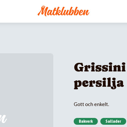
Grissini
persilja
Gott och enkelt.
Bakverk
Sallader