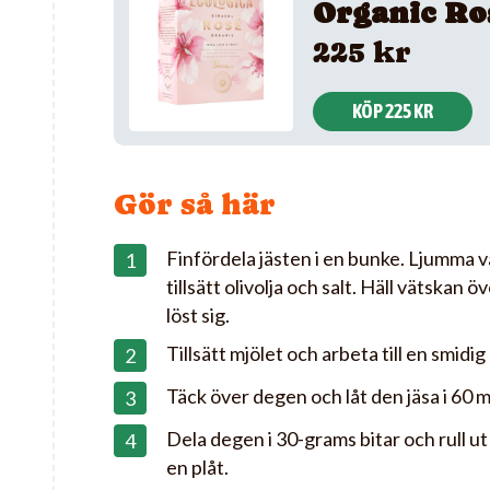
Organic Ro
225 kr
KÖP 225 KR
Gör så här
Finfördela jästen i en bunke. Ljumma va
tillsätt olivolja och salt. Häll vätskan öv
löst sig.
Tillsätt mjölet och arbeta till en smidig
Täck över degen och låt den jäsa i 60 m
Dela degen i 30-grams bitar och rull ut
en plåt.