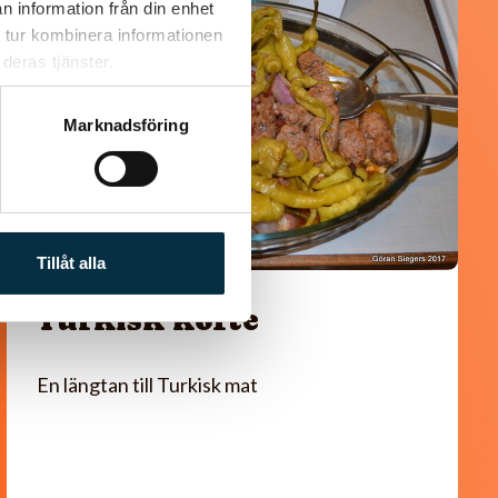
@koppargrytan
n information från din enhet
 tur kombinera informationen
deras tjänster.
Marknadsföring
Tillåt alla
Turkisk köfte
En längtan till Turkisk mat