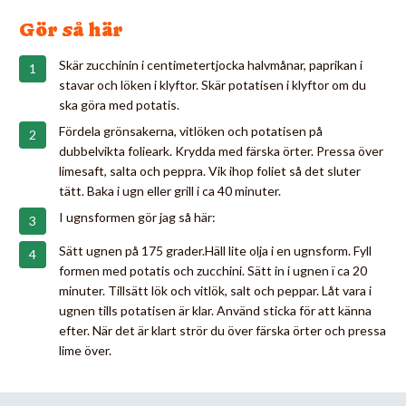
Gör så här
Skär zucchinin i centimetertjocka halvmånar, paprikan i
stavar och löken i klyftor. Skär potatisen i klyftor om du
ska göra med potatis.
Fördela grönsakerna, vitlöken och potatisen på
dubbelvikta folieark. Krydda med färska örter. Pressa över
limesaft, salta och peppra. Vik ihop foliet så det sluter
tätt. Baka i ugn eller grill i ca 40 minuter.
I ugnsformen gör jag så här:
Sätt ugnen på 175 grader.Häll lite olja i en ugnsform. Fyll
formen med potatis och zucchini. Sätt in i ugnen ï ca 20
minuter. Tillsätt lök och vitlök, salt och peppar. Låt vara i
ugnen tills potatisen är klar. Använd sticka för att känna
efter. När det är klart strör du över färska örter och pressa
lime över.