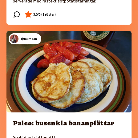
serverade med råstekt sötpotatistärningar.
@mumsan
Paleo: busenkla bananplättar
Snabbt och jättegott!