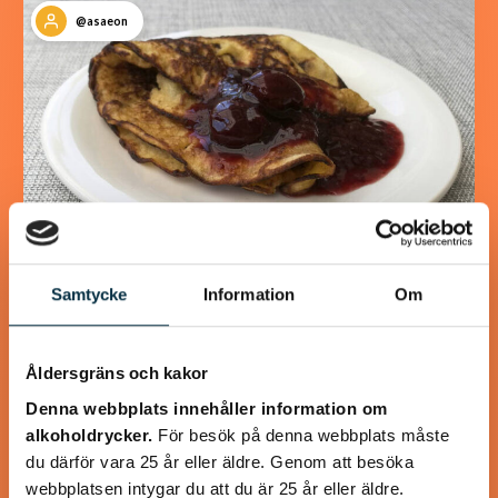
@asaeon
Samtycke
Information
Om
Glutenfria och mättande
pannkakor
Åldersgräns och kakor
Detta recept innehåller mer ägg än ett vanligt
Denna webbplats innehåller information om
pannkaksrecept, eftersom det mättar mer och eftersom
alkoholdrycker.
För besök på denna webbplats måste
det behövs för att binda ihop det glutenfria mjölet.…
du därför vara 25 år eller äldre. Genom att besöka
webbplatsen intygar du att du är 25 år eller äldre.