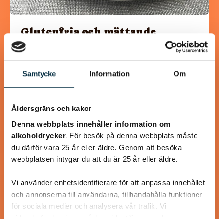
Glutenfria och mättande
pannkakor
Detta recept innehåller mer ägg än ett vanligt
Samtycke
Information
Om
pannkaksrecept, eftersom det mättar mer och eftersom
det behövs för att binda ihop det glutenfria mjölet.…
Åldersgräns och kakor
Denna webbplats innehåller information om
alkoholdrycker.
För besök på denna webbplats måste
du därför vara 25 år eller äldre. Genom att besöka
@linux222
webbplatsen intygar du att du är 25 år eller äldre.
Vi använder enhetsidentifierare för att anpassa innehållet
och annonserna till användarna, tillhandahålla funktioner
för sociala medier och analysera vår trafik. Vi
vidarebefordrar även sådana identifierare och annan