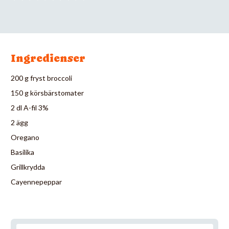
Ingredienser
200 g fryst broccoli
150 g körsbärstomater
2 dl A-fil 3%
2 ägg
Oregano
Basilika
Grillkrydda
Cayennepeppar