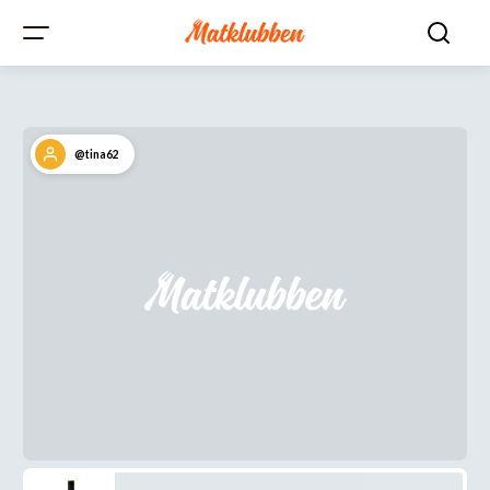
@tina62