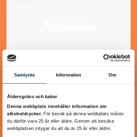
Samtycke
Information
Om
Glutenfria och mättande
pannkakor
Åldersgräns och kakor
Detta recept innehåller mer ägg än ett vanligt
Denna webbplats innehåller information om
pannkaksrecept, eftersom det mättar mer och eftersom
det behövs för att binda ihop det glutenfria mjölet.…
alkoholdrycker.
För besök på denna webbplats måste
du därför vara 25 år eller äldre. Genom att besöka
webbplatsen intygar du att du är 25 år eller äldre.