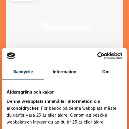
Samtycke
Information
Om
Glutenfria och mättande
pannkakor
Åldersgräns och kakor
Detta recept innehåller mer ägg än ett vanligt
Denna webbplats innehåller information om
pannkaksrecept, eftersom det mättar mer och eftersom
alkoholdrycker.
För besök på denna webbplats måste
det behövs för att binda ihop det glutenfria mjölet.…
du därför vara 25 år eller äldre. Genom att besöka
webbplatsen intygar du att du är 25 år eller äldre.