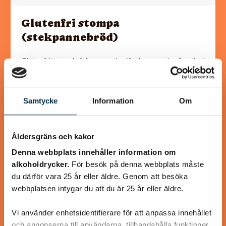
Glutenfri stompa
(stekpannebröd)
Glutenfritt tunnbröd som smakar lika bra som den ”vanliga”
varianten med vete.
Samtycke
Information
Om
@asaeon
Åldersgräns och kakor
Denna webbplats innehåller information om
alkoholdrycker.
För besök på denna webbplats måste
du därför vara 25 år eller äldre. Genom att besöka
webbplatsen intygar du att du är 25 år eller äldre.
Vi använder enhetsidentifierare för att anpassa innehållet
och annonserna till användarna, tillhandahålla funktioner