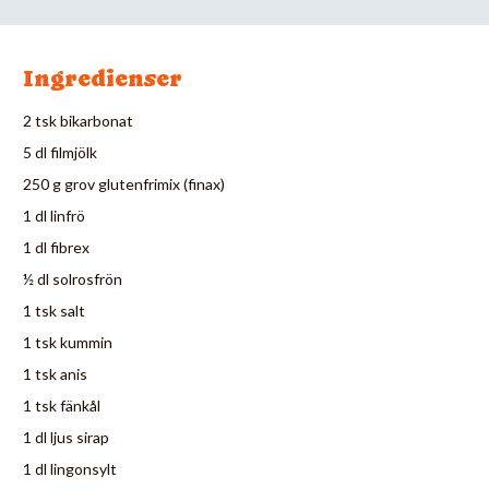
Ingredienser
2 tsk bikarbonat
5 dl filmjölk
250 g grov glutenfrimix (finax)
1 dl linfrö
1 dl fibrex
½ dl solrosfrön
1 tsk salt
1 tsk kummin
1 tsk anis
1 tsk fänkål
1 dl ljus sirap
1 dl lingonsylt