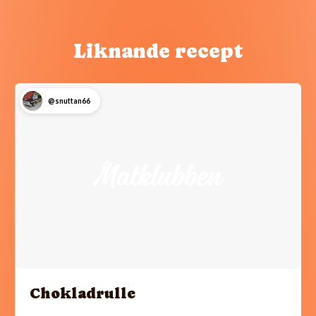
Liknande recept
@snuttan66
Chokladrulle