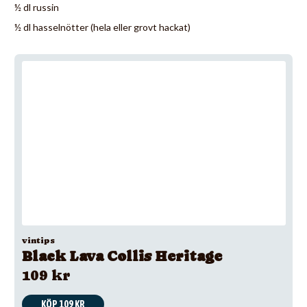
½ dl russin
½ dl hasselnötter (hela eller grovt hackat)
vintips
Black Lava Collis Heritage
109 kr
KÖP 109 KR