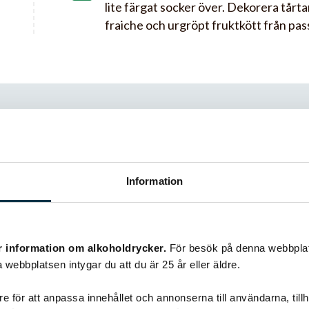
lite färgat socker över. Dekorera tårt
fraiche och urgröpt fruktkött från pas
r
Information
gstrand
r information om alkoholdrycker.
För besök på denna webbplat
d, men den vinner på att göras någon dag innan den ska ätas
 webbplatsen intygar du att du är 25 år eller äldre.
sionsfrukter i moussen och gjorde tårtan i en vanlig spring
e för att anpassa innehållet och annonserna till användarna, tillh