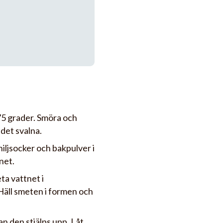
75 grader. Smöra och
det svalna.
iljsocker och bakpulver i
net.
eta vattnet i
 Häll smeten i formen och
an den stjälps upp. Låt