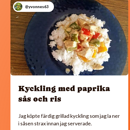
@yvonnes63
Kyckling med paprika
sås och ris
Jag köpte färdig grillad kyckling som jag la ner
i såsen strax innan jag serverade.