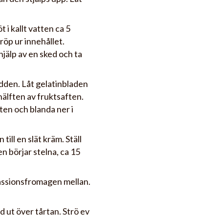
 i kallt vatten ca 5
öp ur innehållet.
jälp av en sked och ta
ädden. Låt gelatinbladen
hälften av fruktsaften.
ten och blanda ner i
ill en slät kräm. Ställ
en börjar stelna, ca 15
passionsfromagen mellan.
d ut över tårtan. Strö ev