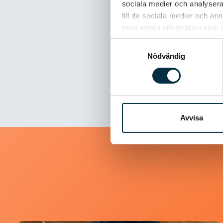
sociala medier och analysera 
till de sociala medier och a
@rave
med annan information som du 
Är tårtan go
Samtyckesval
Nödvändig
Avvisa