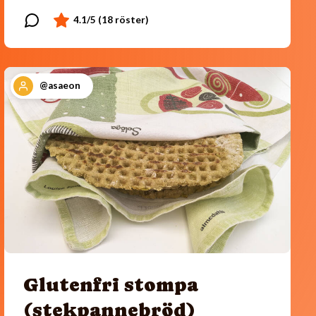
@asaeon
Glutenfri stompa
(stekpannebröd)