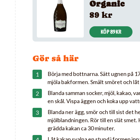
Organic
89 kr
KÖP 89 KR
Gör så här
Börja med bottnarna. Sätt ugnen på 1
mjöla bakformen. Smält smöret och låt 
Blanda samman socker, mjöl, kakao, van
en skål. Vispa äggen och koka upp vatt
Blanda ner ägg, smör och till sist det h
mjölblandningen. Rör till en slät smet.
grädda kakan ca 30 minuter.
Låt kakan svalna en stund i formen inn