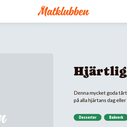
Hjärtlig
Denna mycket goda tårta
på alla hjärtans dag ell
Desserter
Bakverk