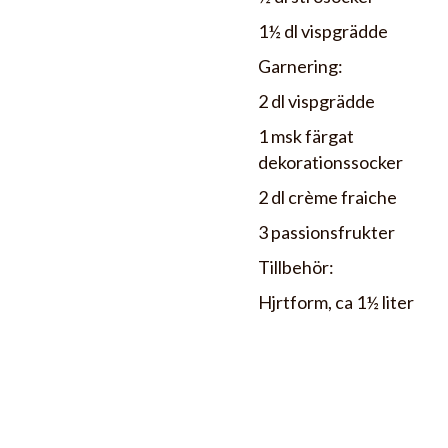
1½ dl vispgrädde
Garnering:
2 dl vispgrädde
1 msk färgat
dekorationssocker
2 dl crème fraiche
3 passionsfrukter
Tillbehör:
Hjrtform, ca 1½ liter