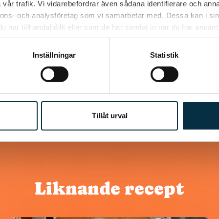
vår trafik. Vi vidarebefordrar även sådana identifierare och anna
nnons- och analysföretag som vi samarbetar med. Dessa kan i sin
har tillhandahållit eller som de har samlat in när du har använt 
d, de som har bakat den?
Inställningar
Statistik
Tillåt urval
Liknande recept