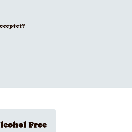
receptet?
lcohol Free