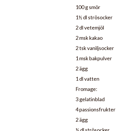
100 g smör
1½ dl strösocker
2 dl vetemjöl
2 msk kakao
2 tsk vaniljsocker
1 msk bakpulver
2 ägg
1 dl vatten
Fromage:
3 gelatinblad
4 passionsfrukter
2 ägg
½ dl strösocker