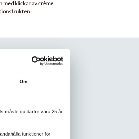
an med klickar av crème
sionsfrukten.
Om
s måste du därför vara 25 år
. Jag hade i saft
form, 24 cm i
andahålla funktioner för