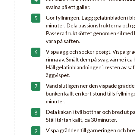
svalna på ett galler.
Gör fyllningen. Lägg gelatinbladen i blöt
minuter. Dela passionsfrukterna och gr
Passera fruktköttet genom en sil med h
vara på saften.
Vispa ägg och socker pösigt. Vispa gr
rinna av. Smält dem på svag värme i ca 
Häll gelatinblandningen i resten av saf
äggvispet.
Vänd slutligen ner den vispade grädden t
bunken kallt en kort stund tills fyllning
minuter.
Dela kakan i två bottnar och bred ut 
Ställ tårtan kallt, ca 30 minuter.
Vispa grädden till garneringen och bre