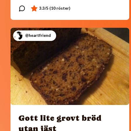
@heartfriend
Gott lite grovt bröd
utan jäst