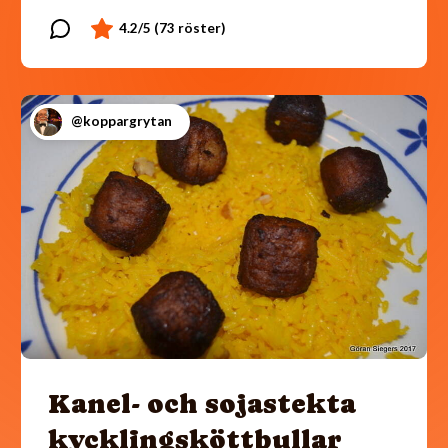
@koppargrytan
Kanel- och sojastekta
kycklingsköttbullar