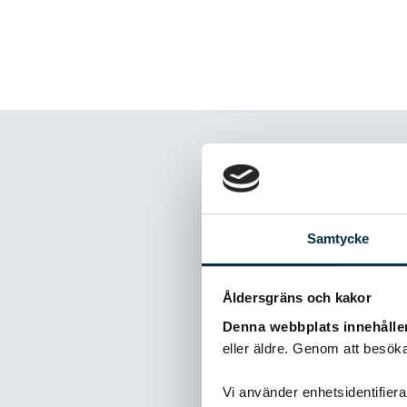
Kommentare
Samtycke
Åldersgräns och kakor
@Camilla Ber
Denna webbplats innehålle
Tårtan är go
eller äldre. Genom att besöka
från fem pas
diameter.
Vi använder enhetsidentifierar