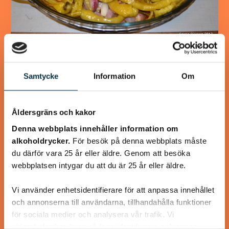
Turkisk köfte
Samtycke
Information
Om
En längtan till Turkisk mat
Åldersgräns och kakor
Denna webbplats innehåller information om
alkoholdrycker.
För besök på denna webbplats måste
@koppargrytan
du därför vara 25 år eller äldre. Genom att besöka
webbplatsen intygar du att du är 25 år eller äldre.
Vi använder enhetsidentifierare för att anpassa innehållet
och annonserna till användarna, tillhandahålla funktioner
för sociala medier och analysera vår trafik. Vi
vidarebefordrar även sådana identifierare och annan