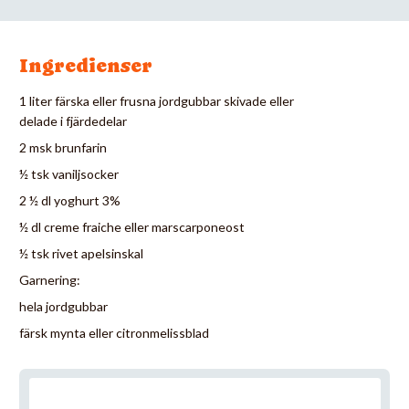
Ingredienser
1 liter färska eller frusna jordgubbar skivade eller
delade i fjärdedelar
2 msk brunfarin
½ tsk vaniljsocker
2 ½ dl yoghurt 3%
½ dl creme fraiche eller marscarponeost
½ tsk rivet apelsinskal
Garnering:
hela jordgubbar
färsk mynta eller citronmelissblad