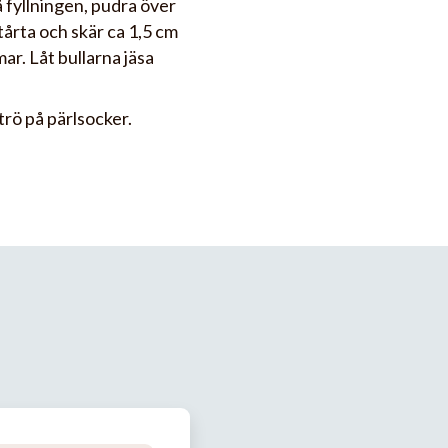
 fyllningen, pudra över
ltårta och skär ca 1,5 cm
ar. Låt bullarna jäsa
rö på pärlsocker.