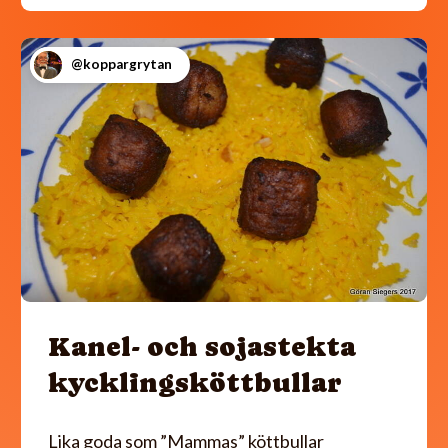
@koppargrytan
Kanel- och sojastekta
kycklingsköttbullar
Lika goda som ”Mammas” köttbullar