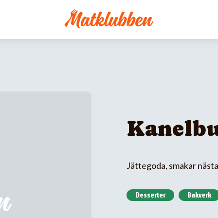
Kanelbu
Jättegoda, smakar näst
Desserter
Bakverk