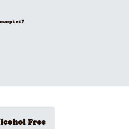
receptet?
lcohol Free