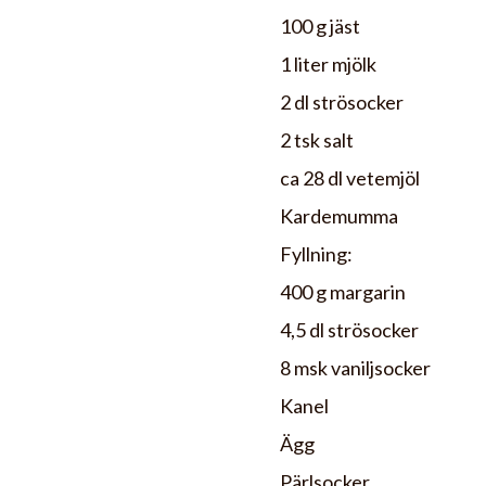
100 g jäst
1 liter mjölk
2 dl strösocker
2 tsk salt
ca 28 dl vetemjöl
Kardemumma
Fyllning:
400 g margarin
4,5 dl strösocker
8 msk vaniljsocker
Kanel
Ägg
Pärlsocker