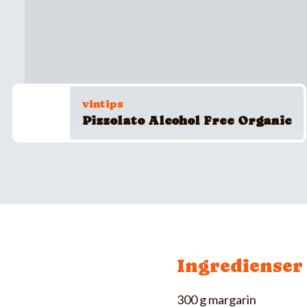
vintips
Pizzolato Alcohol Free Organic
Ingredienser
300 g margarin