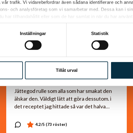
vår trafik. Vi vidarebefordrar även sådana identifierare och anna
nnons- och analysföretag som vi samarbetar med. Dessa kan i sin
har tillhandahållit eller som de har samlat in när du har använt 
Inställningar
Statistik
Tillåt urval
Chokladrulle
Jättegod rulle som alla som har smakat den
älskar den. Väldigt lätt att göra dessutom. i
det receptet jag hittade så var det halva…