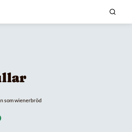
llar
an som wienerbröd