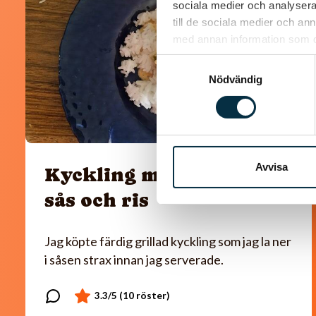
sociala medier och analysera 
till de sociala medier och a
med annan information som du 
Samtyckesval
Nödvändig
Avvisa
Kyckling med paprika
sås och ris
Jag köpte färdig grillad kyckling som jag la ner
i såsen strax innan jag serverade.