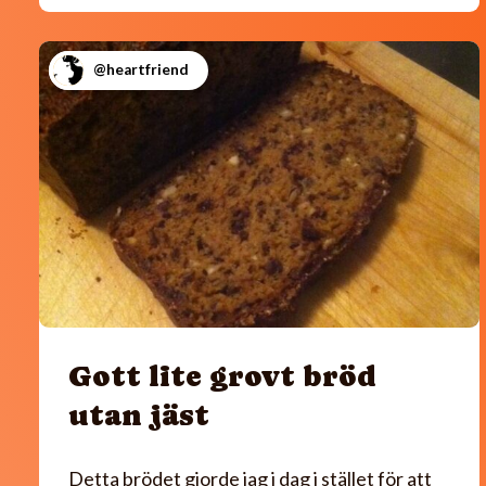
@heartfriend
Gott lite grovt bröd
utan jäst
Detta brödet gjorde jag i dag i stället för att