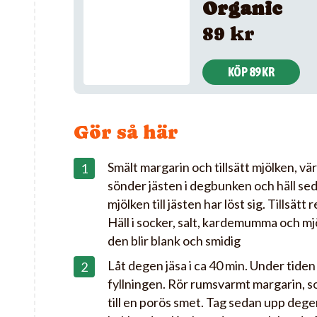
Organic
89 kr
KÖP 89 KR
Gör så här
Smält margarin och tillsätt mjölken, vär
sönder jästen i degbunken och häll sed
mjölken till jästen har löst sig. Tillsät
Häll i socker, salt, kardemumma och mjö
den blir blank och smidig
Låt degen jäsa i ca 40 min. Under tiden
fyllningen. Rör rumsvarmt margarin, s
till en porös smet. Tag sedan upp deg