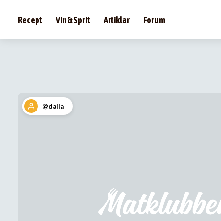
Recept
Vin & Sprit
Artiklar
Forum
@dalla