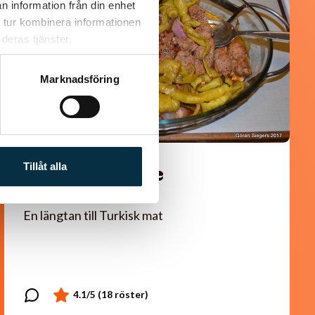
n information från din enhet
 tur kombinera informationen
deras tjänster.
Marknadsföring
Tillåt alla
Turkisk köfte
En längtan till Turkisk mat