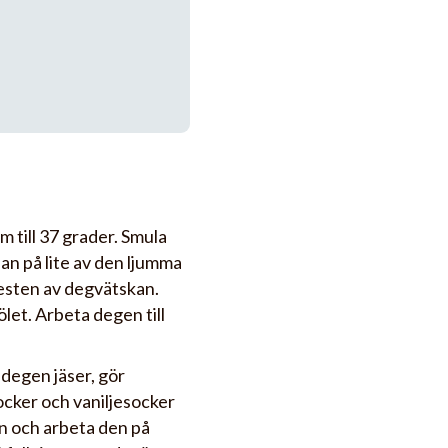
m till 37 grader. Smula
an på lite av den ljumma
t resten av degvätskan.
let. Arbeta degen till
 degen jäser, gör
ocker och vaniljesocker
en och arbeta den på