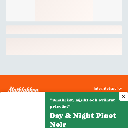
Integritetspolicy
Cookiepolicy
”Smakrikt, mjukt och oväntat
Cookie-inställningar
prisvärt”
Day & Night Pinot
Noir
Denna webbplats drivs av Vinklubben i Norden AB