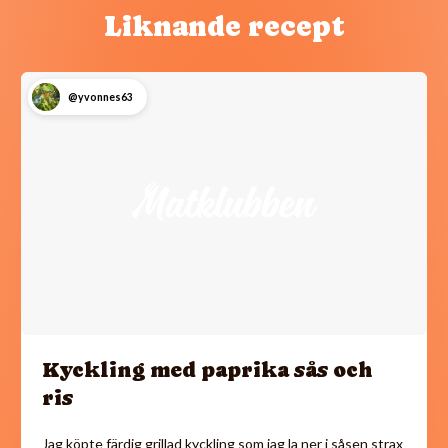
Liknande recept
@yvonnes63
Kyckling med paprika sås och
ris
Jag köpte färdig grillad kyckling som jag la ner i såsen strax