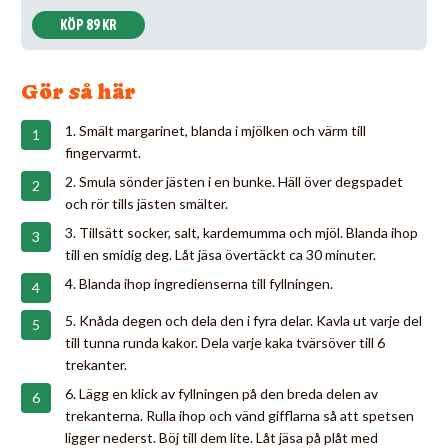
KÖP 89 KR
Gör så här
1. Smält margarinet, blanda i mjölken och värm till
fingervarmt.
2. Smula sönder jästen i en bunke. Häll över degspadet
och rör tills jästen smälter.
3. Tillsätt socker, salt, kardemumma och mjöl. Blanda ihop
till en smidig deg. Låt jäsa övertäckt ca 30 minuter.
4. Blanda ihop ingredienserna till fyllningen.
5. Knåda degen och dela den i fyra delar. Kavla ut varje del
till tunna runda kakor. Dela varje kaka tvärsöver till 6
trekanter.
6. Lägg en klick av fyllningen på den breda delen av
trekanterna. Rulla ihop och vänd gifflarna så att spetsen
ligger nederst. Böj till dem lite. Låt jäsa på plåt med