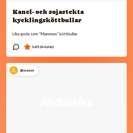
Kanel- och sojastekta
kycklingsköttbullar
Lika goda som ”Mammas” köttbullar
@asaeon