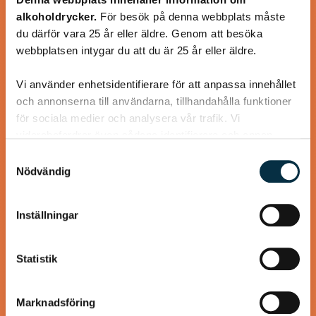
Turkisk köfte
alkoholdrycker.
För besök på denna webbplats måste
du därför vara 25 år eller äldre. Genom att besöka
En längtan till Turkisk mat
webbplatsen intygar du att du är 25 år eller äldre.
Vi använder enhetsidentifierare för att anpassa innehållet
och annonserna till användarna, tillhandahålla funktioner
för sociala medier och analysera vår trafik. Vi
@heartfriend
vidarebefordrar även sådana identifierare och annan
information från din enhet till de sociala medier och
Samtyckesval
annons- och analysföretag som vi samarbetar med.
Nödvändig
Dessa kan i sin tur kombinera informationen med annan
information som du har tillhandahållit eller som de har
Inställningar
samlat in när du har använt deras tjänster.
Statistik
Marknadsföring