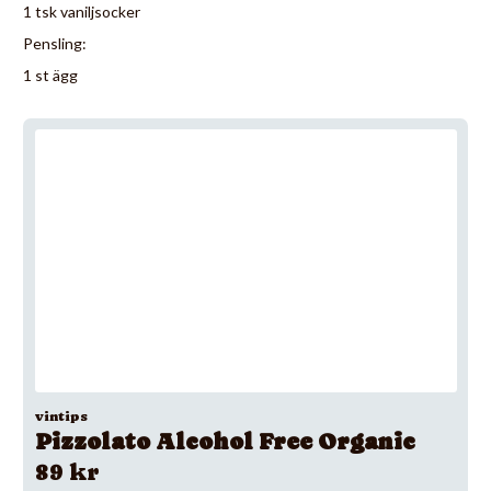
1 tsk vaniljsocker
Pensling:
1 st ägg
vintips
Pizzolato Alcohol Free Organic
89 kr