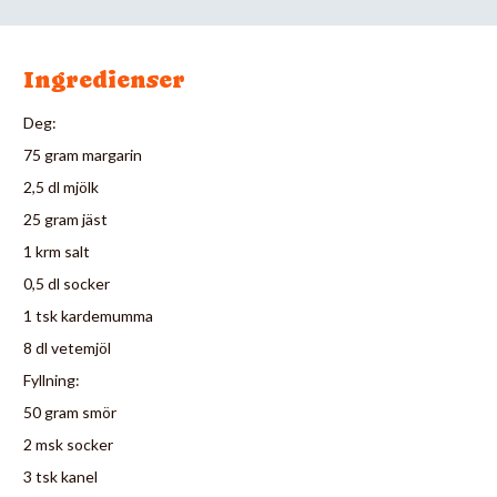
Ingredienser
Deg:
75 gram margarin
2,5 dl mjölk
25 gram jäst
1 krm salt
0,5 dl socker
1 tsk kardemumma
8 dl vetemjöl
Fyllning:
50 gram smör
2 msk socker
3 tsk kanel