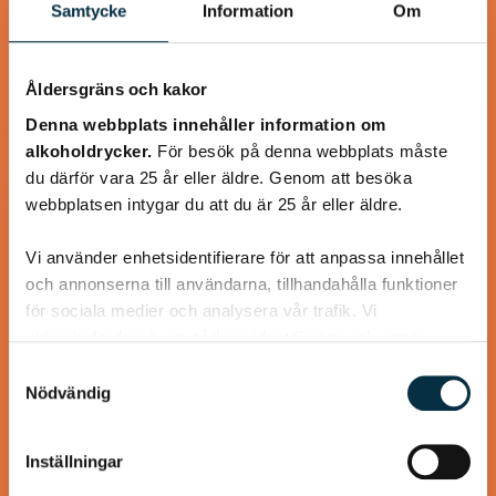
Samtycke
Information
Om
Åldersgräns och kakor
Denna webbplats innehåller information om
alkoholdrycker.
För besök på denna webbplats måste
du därför vara 25 år eller äldre. Genom att besöka
webbplatsen intygar du att du är 25 år eller äldre.
Turkisk köfte
Vi använder enhetsidentifierare för att anpassa innehållet
och annonserna till användarna, tillhandahålla funktioner
En längtan till Turkisk mat
för sociala medier och analysera vår trafik. Vi
vidarebefordrar även sådana identifierare och annan
information från din enhet till de sociala medier och
Samtyckesval
annons- och analysföretag som vi samarbetar med.
Nödvändig
Dessa kan i sin tur kombinera informationen med annan
information som du har tillhandahållit eller som de har
@heartfriend
Inställningar
samlat in när du har använt deras tjänster.