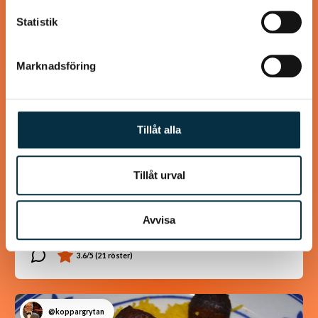
Statistik
Marknadsföring
Tillåt alla
Gott lite grovt bröd utan jäst
Tillåt urval
Detta brödet gjorde jag i dag i stället för att köpa, på detta
sättet är det både nyttigare och utan konstgjorda
Avvisa
tillsatser. Tyckte själv…
@koppargrytan