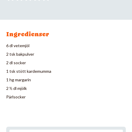
Ingredienser
6 dl vetemjöl
2 tsk bakpulver
2 dl socker
1 tsk stött kardemumma
1 hg margarin
2 ½ dl mjölk
Pärlsocker