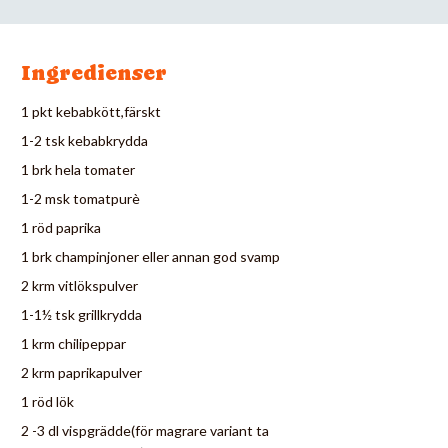
Ingredienser
1 pkt kebabkött,färskt
1-2 tsk kebabkrydda
1 brk hela tomater
1-2 msk tomatpurè
1 röd paprika
1 brk champinjoner eller annan god svamp
2 krm vitlökspulver
1-1½ tsk grillkrydda
1 krm chilipeppar
2 krm paprikapulver
1 röd lök
2 -3 dl vispgrädde(för magrare variant ta