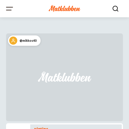
@mikkos40
vintips