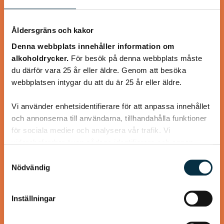
Åldersgräns och kakor
Paleo oxjärpar med
Denna webbplats innehåller information om
grönsaksspagetti
alkoholdrycker.
För besök på denna webbplats måste
du därför vara 25 år eller äldre. Genom att besöka
Fina små oxjärpar smaksatta med chili och fyllda med lök
webbplatsen intygar du att du är 25 år eller äldre.
och svamp. Goda att ha som lunch, middag eller mellanmål.
Jag gjorde även en…
Vi använder enhetsidentifierare för att anpassa innehållet
och annonserna till användarna, tillhandahålla funktioner
för sociala medier och analysera vår trafik. Vi
vidarebefordrar även sådana identifierare och annan
information från din enhet till de sociala medier och
@koppargrytan
Samtyckesval
annons- och analysföretag som vi samarbetar med.
Nödvändig
Dessa kan i sin tur kombinera informationen med annan
information som du har tillhandahållit eller som de har
Inställningar
samlat in när du har använt deras tjänster.