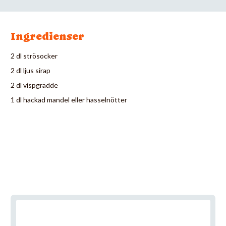
Ingredienser
2 dl strösocker
2 dl ljus sirap
2 dl vispgrädde
1 dl hackad mandel eller hasselnötter