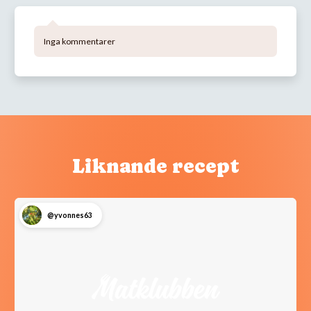
Inga kommentarer
Liknande recept
@yvonnes63