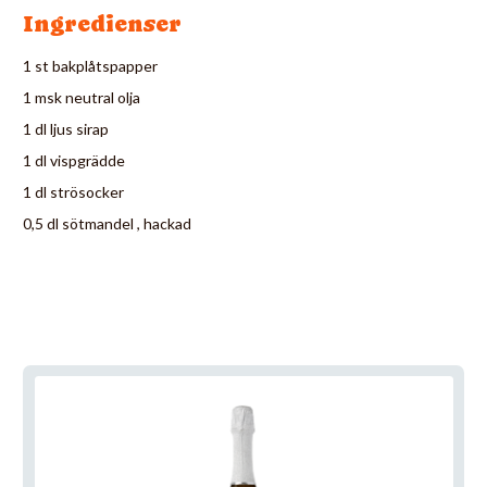
Ingredienser
1 st bakplåtspapper
1 msk neutral olja
1 dl ljus sirap
1 dl vispgrädde
1 dl strösocker
0,5 dl sötmandel , hackad