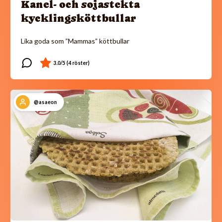
Kanel- och sojastekta
kycklingsköttbullar
Lika goda som ”Mammas” köttbullar
@asaeon