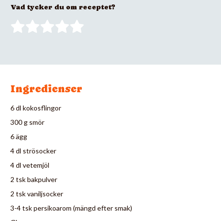
Vad tycker du om receptet?
Ingredienser
6 dl kokosflingor
300 g smör
6 ägg
4 dl strösocker
4 dl vetemjöl
2 tsk bakpulver
2 tsk vaniljsocker
3-4 tsk persikoarom (mängd efter smak)