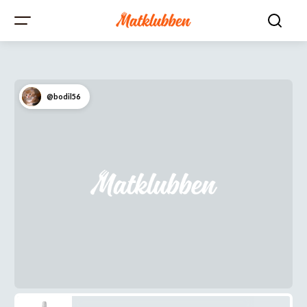
@bodil56