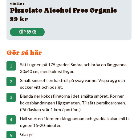
vintips
Pizzolato Alcohol Free Organic
89 kr
KÖP 89 KR
Gör så här
Sätt ugnen på 175 grader. Smöra och bröa en långpanna,
30x40 cm, med kokosflingor.
Smält smöret i en kastrull på svag värme. Vispa ägg och
socker vitt och pösigt.
Blanda ner kokosflingorna i det smälta smöret. Rör ner
kokosblandningen i äggsmeten. Tillsätt persikoaromen.
(På flaskan står 1 krm / portion.)
Häll smeten i formen i långpannan och grädda kakan mitt i
ugnen 15-20 minuter.
Glasyr: