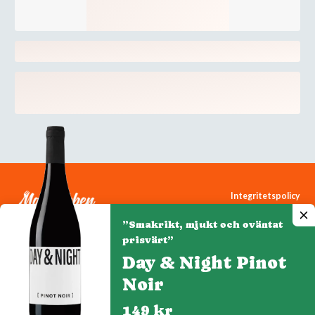
Integritetspolicy
Cookiepolicy
”Smakrikt, mjukt och oväntat
Cookie-inställningar
prisvärt”
Day & Night Pinot
Noir
Denna webbplats drivs av Vinklubben i Norden AB
© 2026 mytaste.se
149 kr