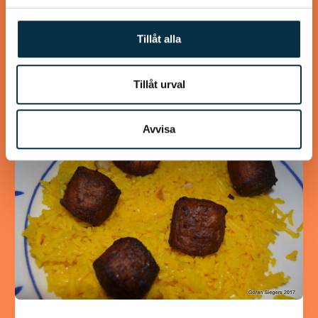
Detta brödet gjorde jag i dag i stället för att köpa, på detta
sättet är det både nyttigare och utan konstgjorda
Tillåt alla
tillsatser. Tyckte själv…
Tillåt urval
Avvisa
@koppargrytan