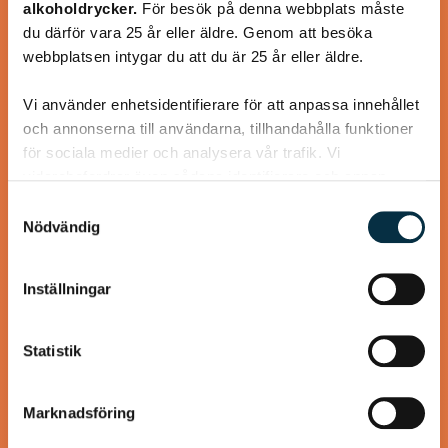
alkoholdrycker.
För besök på denna webbplats måste
En längtan till Turkisk mat
du därför vara 25 år eller äldre. Genom att besöka
webbplatsen intygar du att du är 25 år eller äldre.
Vi använder enhetsidentifierare för att anpassa innehållet
och annonserna till användarna, tillhandahålla funktioner
@heartfriend
för sociala medier och analysera vår trafik. Vi
vidarebefordrar även sådana identifierare och annan
information från din enhet till de sociala medier och
Samtyckesval
annons- och analysföretag som vi samarbetar med.
Nödvändig
Dessa kan i sin tur kombinera informationen med annan
information som du har tillhandahållit eller som de har
Inställningar
samlat in när du har använt deras tjänster.
Statistik
Marknadsföring
Gott lite grovt bröd utan jäst