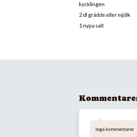
kycklingen
2 dl grädde eller mjölk
1 nypa salt
Kommentare
Inga kommentarer