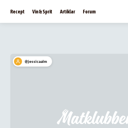
Recept
Vin & Sprit
Artiklar
Forum
@jessicaalm