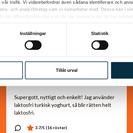
vår trafik. Vi vidarebefordrar även sådana identifierare och anna
nnons- och analysföretag som vi samarbetar med. Dessa kan i sin
har tillhandahållit eller som de har samlat in när du har använt 
Inställningar
Statistik
Köttfärskebab med
hemmagjord
Tillåt urval
Kebabkrydda
Supergott, nyttigt och enkelt! Jag använder
laktosfri turkisk yoghurt, så blir rätten helt
laktosfri.