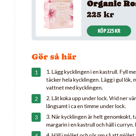
Organic Ro
225 kr
KÖP 225 KR
Gör så här
1. Lägg kycklingen i en kastrull. Fyll m
täcker hela kycklingen. Lägg i gul lök,
vattnet med kycklingen.
2. Låt koka upp under lock. Vrid ner vä
långsamt i ca en timme under lock.
3. När kycklingen är helt genomkokt, t
margarin i en kastrull och häll i curryn
4. Häll i mjölet och rör om så att mjölet 