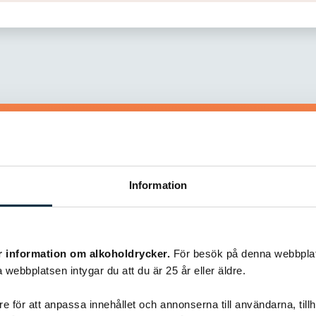
Information
Liknande recept
r information om alkoholdrycker.
För besök på denna webbplat
@gold1e
 webbplatsen intygar du att du är 25 år eller äldre.
e för att anpassa innehållet och annonserna till användarna, tillh