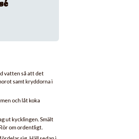
sé
ed vatten så att det
 morot samt kryddorna i
rmen och låt koka
ag ut kycklingen. Smält
. Rör om ordentligt.
fördelar sig. Häll sedan i