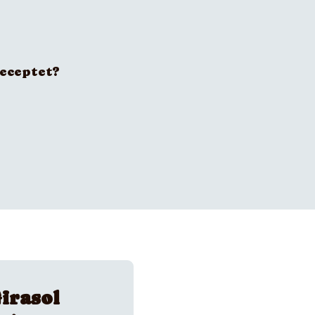
receptet?
irasol