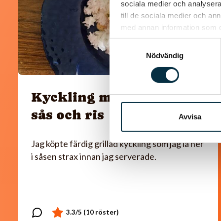
sociala medier och analysera 
till de sociala medier och a
med annan information som du 
Samtyckesval
Nödvändig
Kyckling med paprika
sås och ris
Avvisa
Jag köpte färdig grillad kyckling som jag la ner
i såsen strax innan jag serverade.