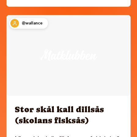
@wallance
Stor skål kall dillsås
(skolans fisksås)