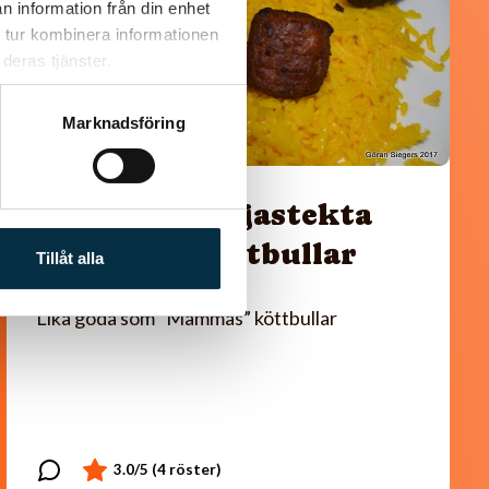
n information från din enhet
 tur kombinera informationen
deras tjänster.
Marknadsföring
Kanel- och sojastekta
kycklingsköttbullar
Tillåt alla
Lika goda som ”Mammas” köttbullar