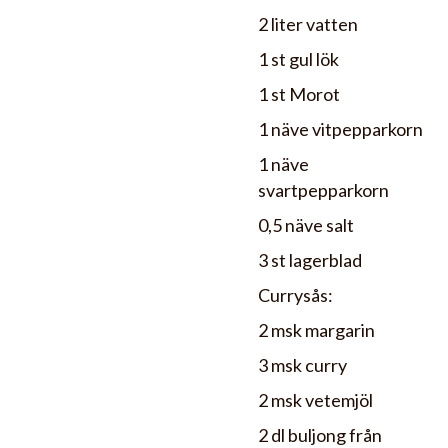
2 liter vatten
1 st gul lök
1 st Morot
1 näve vitpepparkorn
1 näve
svartpepparkorn
0,5 näve salt
3 st lagerblad
Currysås:
2 msk margarin
3 msk curry
2 msk vetemjöl
2 dl buljong från