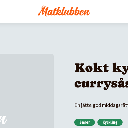
Kokt ky
curryså
En jätte god middagsrätt
Såser
Kyckling