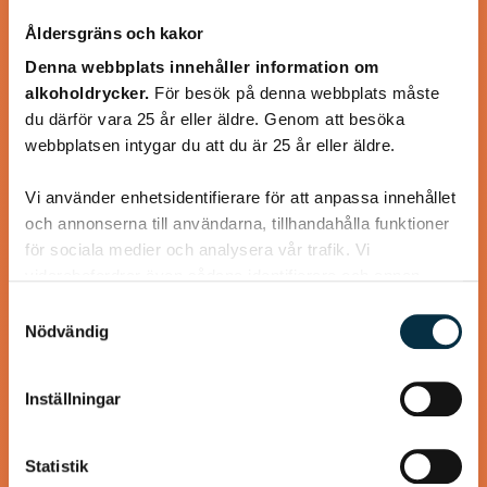
Åldersgräns och kakor
Denna webbplats innehåller information om
alkoholdrycker.
För besök på denna webbplats måste
du därför vara 25 år eller äldre. Genom att besöka
webbplatsen intygar du att du är 25 år eller äldre.
Turkisk köfte
Vi använder enhetsidentifierare för att anpassa innehållet
och annonserna till användarna, tillhandahålla funktioner
En längtan till Turkisk mat
för sociala medier och analysera vår trafik. Vi
vidarebefordrar även sådana identifierare och annan
information från din enhet till de sociala medier och
Samtyckesval
annons- och analysföretag som vi samarbetar med.
Nödvändig
Dessa kan i sin tur kombinera informationen med annan
information som du har tillhandahållit eller som de har
@koppargrytan
Inställningar
samlat in när du har använt deras tjänster.
Statistik