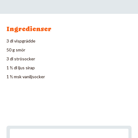
Ingredienser
3 dl vispgrädde
50 g smör
3 dl strösocker
1 ½ dl ljus sirap
1 ½ msk vaniljsocker