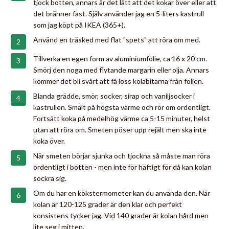
tjock botten, annars är det lätt att det kokar över eller att
det bränner fast. Själv använder jag en 5-liters kastrull
som jag köpt på IKEA (365+).
Använd en träsked med flat "spets" att röra om med.
Tillverka en egen form av aluminiumfolie, ca 16 x 20 cm.
Smörj den noga med flytande margarin eller olja. Annars
kommer det bli svårt att få loss kolabitarna från folien.
Blanda grädde, smör, socker, sirap och vaniljsocker i
kastrullen. Smält på högsta värme och rör om ordentligt.
Fortsätt koka på medelhög värme ca 5-15 minuter, helst
utan att röra om. Smeten pöser upp rejält men ska inte
koka över.
När smeten börjar sjunka och tjockna så måste man röra
ordentligt i botten - men inte för häftigt för då kan kolan
sockra sig.
Om du har en kökstermometer kan du använda den. När
kolan är 120-125 grader är den klar och perfekt
konsistens tycker jag. Vid 140 grader är kolan hård men
lite seg i mitten.