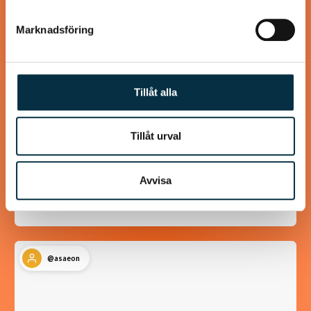
Marknadsföring
Tillåt alla
Kanel- och sojastekta
Tillåt urval
kycklingsköttbullar
Lika goda som ”Mammas” köttbullar
Avvisa
@asaeon