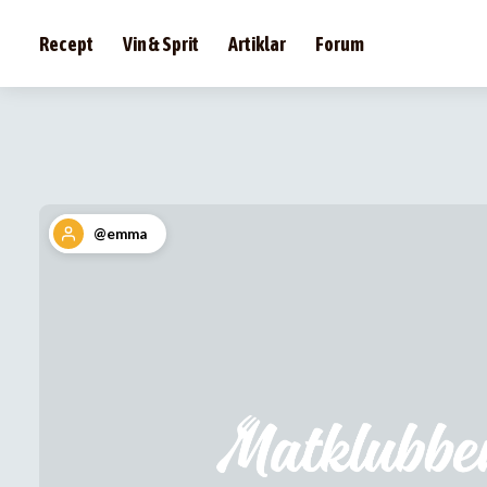
Recept
Vin & Sprit
Artiklar
Forum
@emma