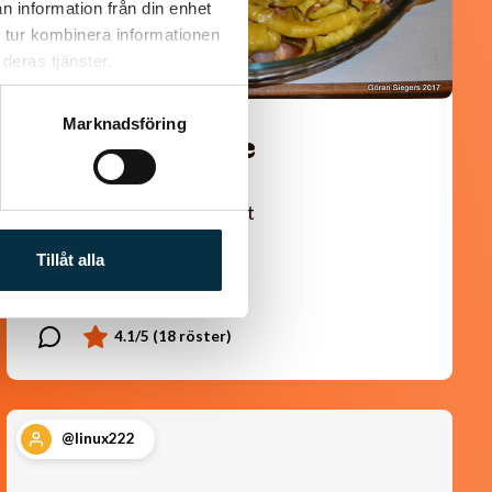
n information från din enhet
 tur kombinera informationen
deras tjänster.
Marknadsföring
Turkisk köfte
En längtan till Turkisk mat
Tillåt alla
@linux222