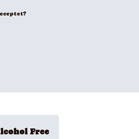
receptet?
lcohol Free