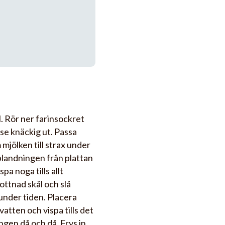
l. Rör ner farinsockret
 se knäckig ut. Passa
 mjölken till strax under
landningen från plattan
pa noga tills allt
ottnad skål och slå
under tiden. Placera
atten och vispa tills det
ngen då och då. Frys in