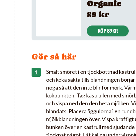
Organic
89 kr
KÖP 89 KR
Gör så här
Smält smöret i en tjockbottnad kastrul
och koka sakta tills blandningen börjar
noga så att den inte blir för mörk. Värm
kokpunkten. Tag kastrullen med smörb
och vispa ned den den heta mjölken. Vis
blandats. Placera äggulorna i en rundb
mjölkblandningen över. Vispa kraftigt 
bunken över en kastrull med sjudande v
tjocknat något. Låt kallna under vispni