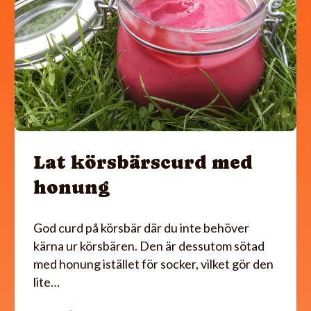
Lat körsbärscurd med
honung
God curd på körsbär där du inte behöver
kärna ur körsbären. Den är dessutom sötad
med honung istället för socker, vilket gör den
lite…