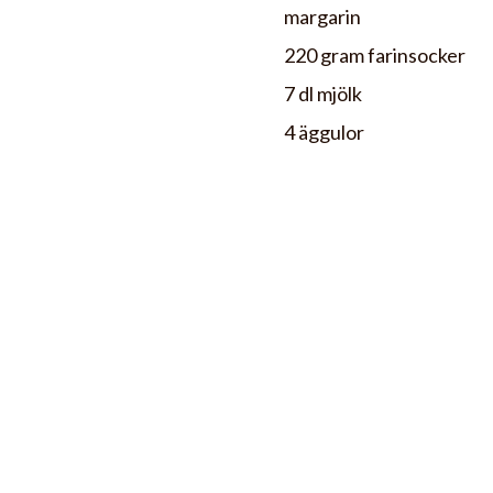
margarin
220 gram farinsocker
7 dl mjölk
4 äggulor