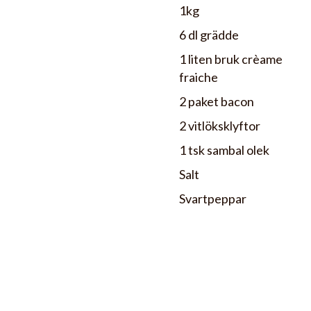
1kg
6 dl grädde
1 liten bruk crèame
fraiche
2 paket bacon
2 vitlöksklyftor
1 tsk sambal olek
Salt
Svartpeppar