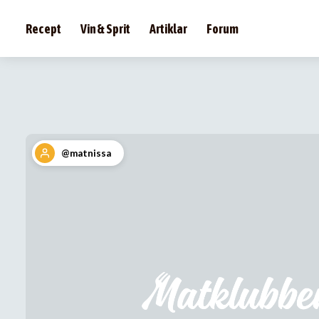
Recept
Vin & Sprit
Artiklar
Forum
@matnissa