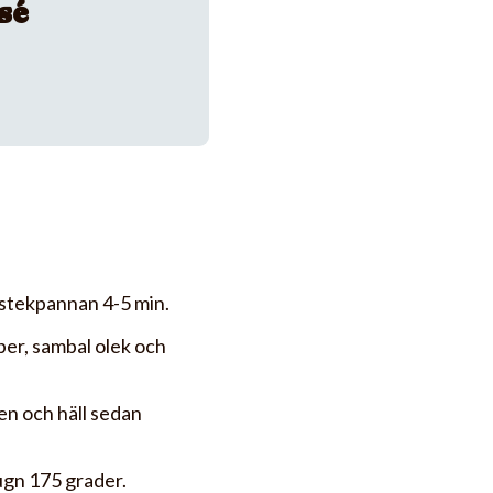
sé
 stekpannan 4-5 min.
er, sambal olek och
en och häll sedan
ugn 175 grader.