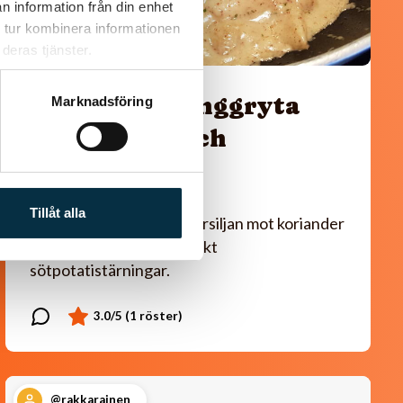
n information från din enhet
 tur kombinera informationen
deras tjänster.
Paleo: Kycklinggryta
Marknadsföring
med mango och
mandelsmör
Tillåt alla
Smarrigt! Jag bytte ut persiljan mot koriander
och serverade med råstekt
sötpotatistärningar.
@rakkarainen