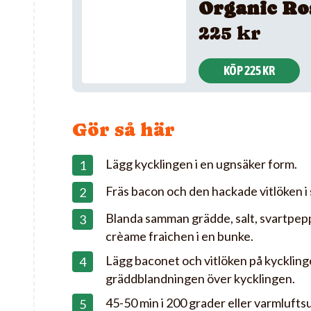
Organic Ro
225 kr
KÖP 225 KR
Gör så här
Lägg kycklingen i en ugnsäker form.
Fräs bacon och den hackade vitlöken i
Blanda samman grädde, salt, svartpepp
crèame fraichen i en bunke.
Lägg baconet och vitlöken på kyckling
gräddblandningen över kycklingen.
45-50 min i 200 grader eller varmlufts