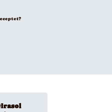
receptet?
irasol