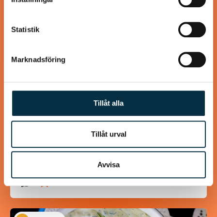
samlat in när du har använt deras tjänster.
Statistik
Marknadsföring
Tillåt alla
Paleo: Kycklinggryta med
mango och mandelsmör
Tillåt urval
Smarrigt! Jag bytte ut persiljan mot koriander och
serverade med råstekt sötpotatistärningar.
Avvisa