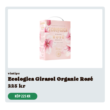
vintips
Ecologica Girasol Organic Rosé
225 kr
KÖP 225 KR