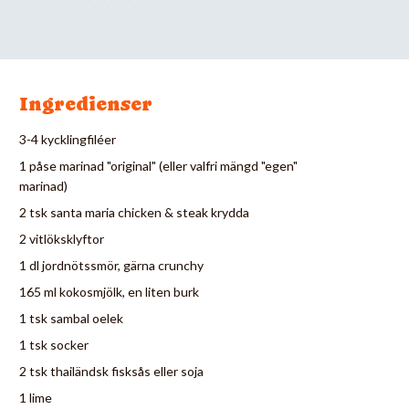
Ingredienser
3-4 kycklingfiléer
1 påse marinad "original" (eller valfri mängd "egen"
marinad)
2 tsk santa maria chicken & steak krydda
2 vitlöksklyftor
1 dl jordnötssmör, gärna crunchy
165 ml kokosmjölk, en liten burk
1 tsk sambal oelek
1 tsk socker
2 tsk thailändsk fisksås eller soja
1 lime