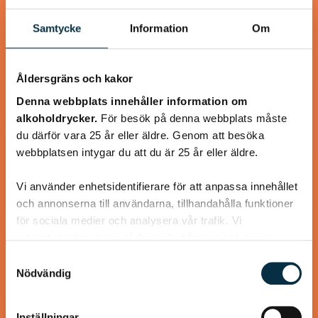
Samtycke
Information
Om
Åldersgräns och kakor
Denna webbplats innehåller information om
alkoholdrycker.
För besök på denna webbplats måste
du därför vara 25 år eller äldre. Genom att besöka
Kanel- och sojastekta
webbplatsen intygar du att du är 25 år eller äldre.
kycklingsköttbullar
Vi använder enhetsidentifierare för att anpassa innehållet
och annonserna till användarna, tillhandahålla funktioner
Lika goda som ”Mammas” köttbullar
för sociala medier och analysera vår trafik. Vi
vidarebefordrar även sådana identifierare och annan
information från din enhet till de sociala medier och
Samtyckesval
annons- och analysföretag som vi samarbetar med.
Nödvändig
Dessa kan i sin tur kombinera informationen med annan
@mumsan
information som du har tillhandahållit eller som de har
Inställningar