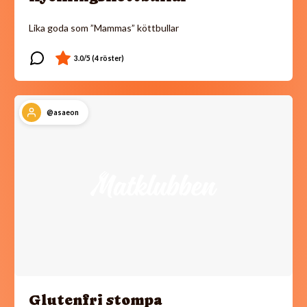
Lika goda som ”Mammas” köttbullar
@asaeon
Glutenfri stompa