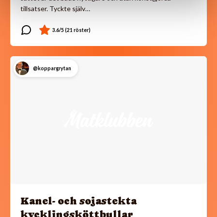
tillsatser. Tyckte själv…
@koppargrytan
Kanel- och sojastekta
kycklingsköttbullar