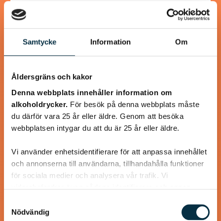
Samtycke
Information
Om
@koppargrytan
Åldersgräns och kakor
Denna webbplats innehåller information om
alkoholdrycker.
För besök på denna webbplats måste
du därför vara 25 år eller äldre. Genom att besöka
webbplatsen intygar du att du är 25 år eller äldre.
Vi använder enhetsidentifierare för att anpassa innehållet
och annonserna till användarna, tillhandahålla funktioner
för sociala medier och analysera vår trafik. Vi
Turkisk köfte
vidarebefordrar även sådana identifierare och annan
information från din enhet till de sociala medier och
Samtyckesval
En längtan till Turkisk mat
annons- och analysföretag som vi samarbetar med.
Nödvändig