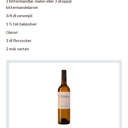
3 bittermandlar, malen eller 3 droppar
bittermandelarom
3/4 dl vetemjöl
1 ½ tsk bakpulver
Glasyr:
3 dl florsocker
2 msk vatten