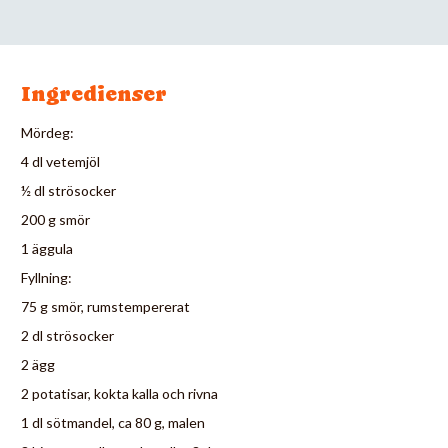
Ingredienser
Mördeg:
4 dl vetemjöl
½ dl strösocker
200 g smör
1 äggula
Fyllning:
75 g smör, rumstempererat
2 dl strösocker
2 ägg
2 potatisar, kokta kalla och rivna
1 dl sötmandel, ca 80 g, malen