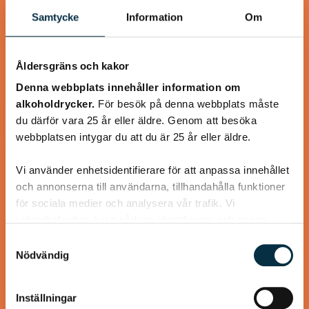
Samtycke
Information
Om
Åldersgräns och kakor
Denna webbplats innehåller information om
Glutenfri stompa
alkoholdrycker.
För besök på denna webbplats måste
(stekpannebröd)
du därför vara 25 år eller äldre. Genom att besöka
webbplatsen intygar du att du är 25 år eller äldre.
Glutenfritt tunnbröd som smakar lika bra som den ”vanliga”
varianten med vete.
Vi använder enhetsidentifierare för att anpassa innehållet
och annonserna till användarna, tillhandahålla funktioner
för sociala medier och analysera vår trafik. Vi
vidarebefordrar även sådana identifierare och annan
information från din enhet till de sociala medier och
Samtyckesval
@asaeon
annons- och analysföretag som vi samarbetar med.
Nödvändig
Dessa kan i sin tur kombinera informationen med annan
information som du har tillhandahållit eller som de har
Inställningar
samlat in när du har använt deras tjänster.