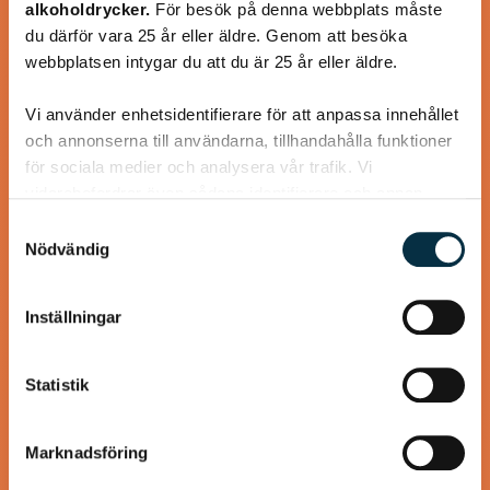
alkoholdrycker.
För besök på denna webbplats måste
En längtan till Turkisk mat
du därför vara 25 år eller äldre. Genom att besöka
webbplatsen intygar du att du är 25 år eller äldre.
Vi använder enhetsidentifierare för att anpassa innehållet
och annonserna till användarna, tillhandahålla funktioner
@heartfriend
för sociala medier och analysera vår trafik. Vi
vidarebefordrar även sådana identifierare och annan
information från din enhet till de sociala medier och
Samtyckesval
annons- och analysföretag som vi samarbetar med.
Nödvändig
Dessa kan i sin tur kombinera informationen med annan
information som du har tillhandahållit eller som de har
Inställningar
samlat in när du har använt deras tjänster.
Statistik
Marknadsföring
Gott lite grovt bröd utan jäst