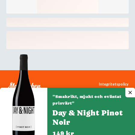
Integritetspolicy
Cookiepolicy
”Smakrikt, mjukt och oväntat
Cookie-inställningar
prisvärt”
Day & Night Pinot
Noir
Denna webbplats drivs av Vinklubben i Norden AB
© 2026 mytaste.se
149 kr