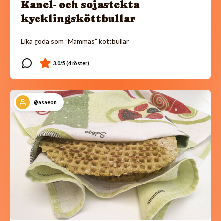
Kanel- och sojastekta
kycklingsköttbullar
Lika goda som ”Mammas” köttbullar
@asaeon