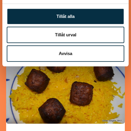
Detta brödet gjorde jag i dag i stället för att köpa, på detta
sättet är det både nyttigare och utan konstgjorda
Tillåt alla
tillsatser. Tyckte själv…
Tillåt urval
Avvisa
@koppargrytan