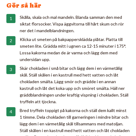
Gör så här
Skålla, skala och mal mandeln. Blanda samman den med
siktat florsocker. Vispa äggvitorna till hårt skum och rör
ner det i mandelblandningen.
Klicka ut smeten på bakpappersklädda plåtar. Platta till
smeten lite. Grädda mitt i ugnen ca 12-15 minuter i 175°.
Lossa kakorna medan de är varma och lägg dem med
undersidan upp.
Skär chokladen i små bitar och lägg dem i en värmetålig
skål. Ställ skålen i en kastrull med hett vatten och låt
chokladen smälta. Lägg smör och grädde i en annan
kastrull och låt det koka upp och smöret smälta. Häll ner
gräddblandningen under kraftig vispning i chokladen. Ställ
tryffeln att tjockna.
Bred tryffeln toppigt på kakorna och ställ dem kallt minst
1 timme. Dela chokladen till garneringen i mindre bitar och
lägg dem i en värmetålig skål tillsammans med matoljan.
Ställ skålen i en kastrull med hett vatten och låt chokladen