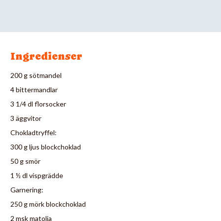
Ingredienser
200 g sötmandel
4 bittermandlar
3 1/4 dl florsocker
3 äggvitor
Chokladtryffel:
300 g ljus blockchoklad
50 g smör
1 ½ dl vispgrädde
Garnering:
250 g mörk blockchoklad
2 msk matolja