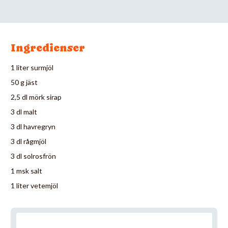
Ingredienser
1 liter surmjöl
50 g jäst
2,5 dl mörk sirap
3 dl malt
3 dl havregryn
3 dl rågmjöl
3 dl solrosfrön
1 msk salt
1 liter vetemjöl