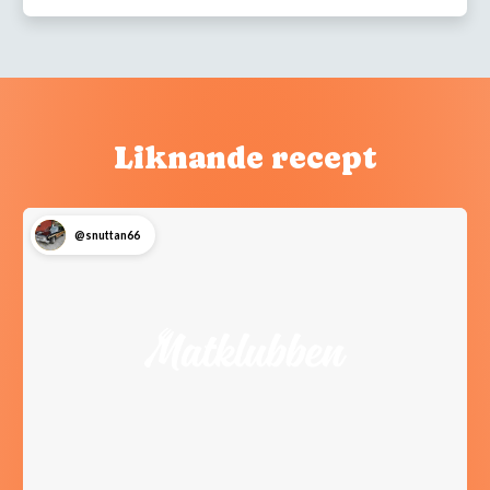
Liknande recept
@snuttan66