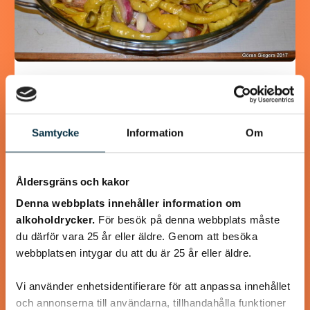
Turkisk köfte
En längtan till Turkisk mat
Samtycke
Information
Om
Åldersgräns och kakor
Denna webbplats innehåller information om
@heartfriend
alkoholdrycker.
För besök på denna webbplats måste
du därför vara 25 år eller äldre. Genom att besöka
webbplatsen intygar du att du är 25 år eller äldre.
Vi använder enhetsidentifierare för att anpassa innehållet
och annonserna till användarna, tillhandahålla funktioner