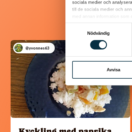
sociala medier och analysera 
till de sociala medier och a
med annan information som du 
Samtyckesval
Nödvändig
@yvonnes63
Avvisa
Kyckling med paprika