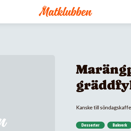
Maräng
gräddfy
Kanske till söndagskaff
Desserter
Bakverk