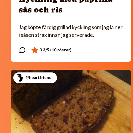
sås och ris
Jag köpte färdig grillad kyckling som jag la ner
i såsen strax innan jag serverade.
@heartfriend