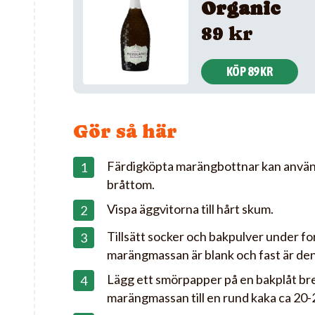
Organic
89 kr
KÖP 89 KR
Gör så här
Färdigköpta marängbottnar kan anvä
bråttom.
Vispa äggvitorna till hårt skum.
Tillsätt socker och bakpulver under fo
marängmassan är blank och fast är den 
Lägg ett smörpapper på en bakplåt bre
marängmassan till en rund kaka ca 20-