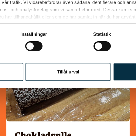
vår trafik. Vi vidarebefordrar även sådana identifierare och anna
nnons- och analysföretag som vi samarbetar med. Dessa kan i sin
har tillhandahållit eller som de har samlat in när du har använt 
Liknande recept
Inställningar
Statistik
@snuttan66
Tillåt urval
Chokladrulle