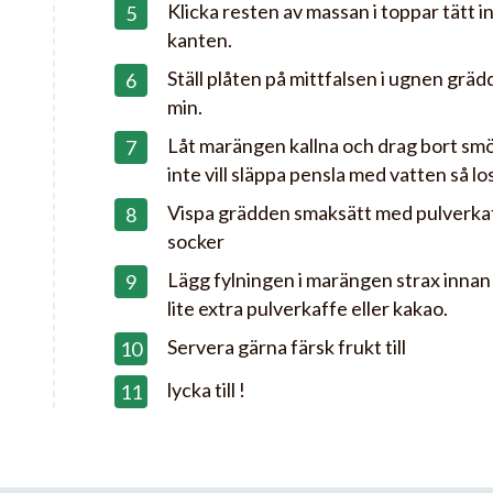
Klicka resten av massan i toppar tätt in
kanten.
Ställ plåten på mittfalsen i ugnen gräd
min.
Låt marängen kallna och drag bort sm
inte vill släppa pensla med vatten så lo
Vispa grädden smaksätt med pulverkaff
socker
Lägg fylningen i marängen strax innan
lite extra pulverkaffe eller kakao.
Servera gärna färsk frukt till
lycka till !