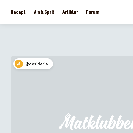
Recept
Vin & Sprit
Artiklar
Forum
@desideria