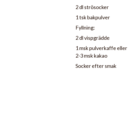
2 dl strösocker
1 tsk bakpulver
Fyllning:
2 dl vispgrädde
1 msk pulverkaffe eller
2-3 msk kakao
Socker efter smak