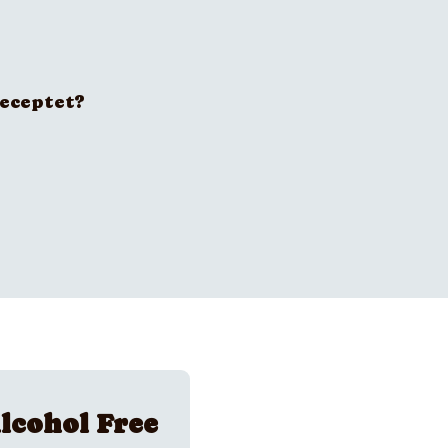
receptet?
lcohol Free