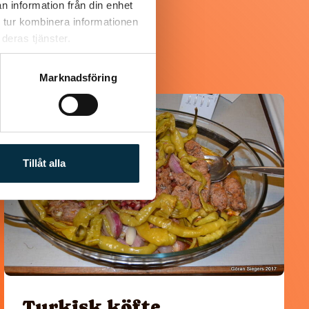
n information från din enhet
 tur kombinera informationen
deras tjänster.
Marknadsföring
@koppargrytan
Tillåt alla
Turkisk köfte