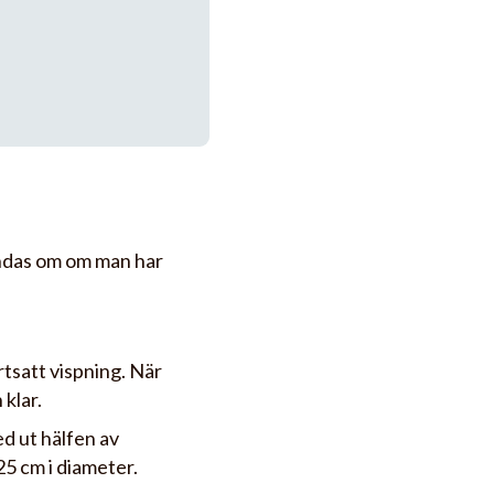
ndas om om man har
rtsatt vispning. När
klar.
d ut hälfen av
25 cm i diameter.