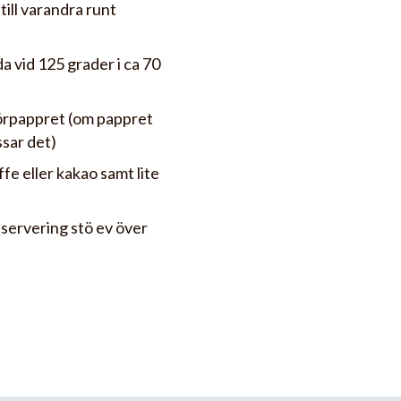
till varandra runt
da vid 125 grader i ca 70
örpappret (om pappret
ssar det)
e eller kakao samt lite
 servering stö ev över