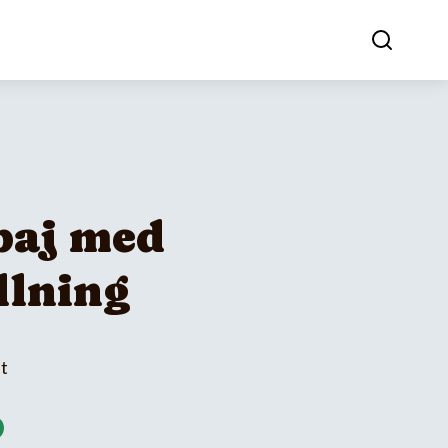
paj med
llning
et