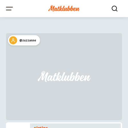
@zuzzanne
vintips