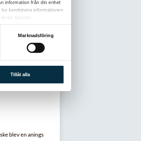
n information från din enhet
 tur kombinera informationen
deras tjänster.
derbart glansiga utan
Marknadsföring
vänder socker, och
a!
Tillåt alla
ske blev en anings