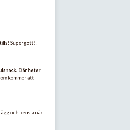
tills! Supergott!!
julsnack. Där heter
 som kommer att
d ägg och pensla när