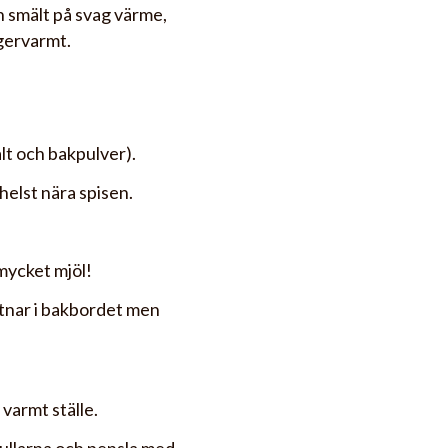
ch smält på svag värme,
ngervarmt.
alt och bakpulver).
helst nära spisen.
mycket mjöl!
stnar i bakbordet men
 varmt ställe.