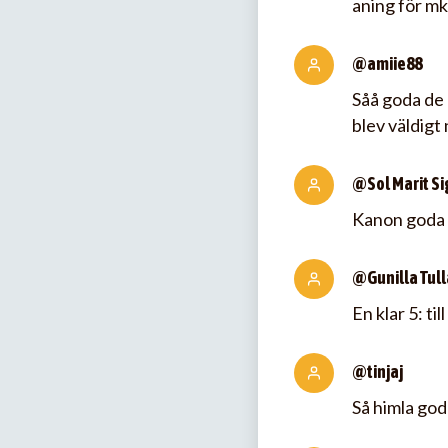
aning för mk
@amiie88
Såå goda de 
blev väldigt 
@Sol Marit Si
Kanon goda k
@Gunilla Tull
En klar 5: t
@tinjaj
Så himla god