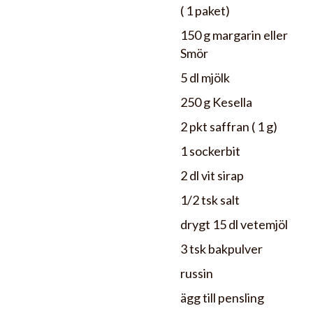
( 1 paket)
150 g margarin eller
Smör
5 dl mjölk
250 g Kesella
2 pkt saffran ( 1 g)
1 sockerbit
2 dl vit sirap
1/2 tsk salt
drygt 15 dl vetemjöl
3 tsk bakpulver
russin
ägg till pensling