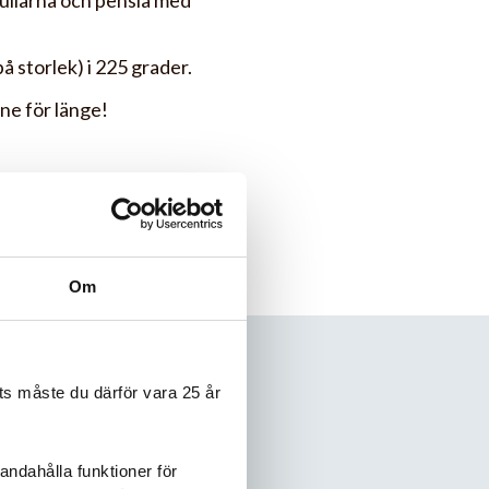
 bullarna och pensla med
 storlek) i 225 grader.
nne för länge!
 Dotterns kreation :) på
Om
s måste du därför vara 25 år
andahålla funktioner för