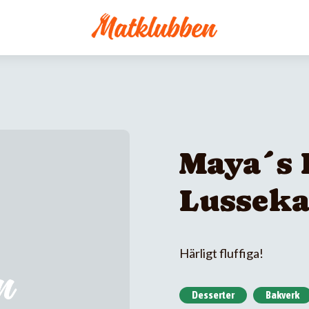
Maya´s 
Lusseka
Härligt fluffiga!
Desserter
Bakverk