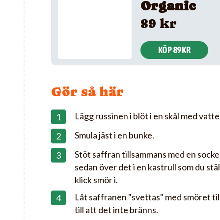
Organic
89 kr
KÖP 89 KR
Gör så här
Lägg russinen i blöt i en skål med vatte
Smula jäst i en bunke.
Stöt saffran tillsammans med en sockerb
sedan över det i en kastrull som du stä
klick smör i.
Låt saffranen "svettas" med smöret ti
till att det inte bränns.