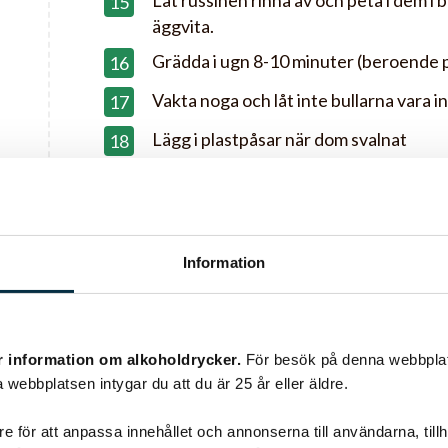
Låt russinen rinna av och peta i dem i
äggvita.
Grädda i ugn 8-10 minuter (beroende på
Vakta noga och låt inte bullarna vara i
Lägg i plastpåsar när dom svalnat
Man kan göra Lussehjärtan med, Det är
bilden
Information
r information om alkoholdrycker.
För besök på denna webbplat
 webbplatsen intygar du att du är 25 år eller äldre.
r
e för att anpassa innehållet och annonserna till användarna, tillh