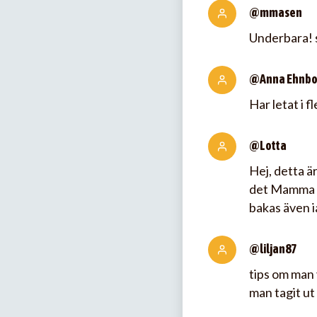
@mmasen
Underbara! s
@Anna Ehnb
Har letat i f
@Lotta
Hej, detta ä
det Mamma b
bakas även i
@liljan87
tips om man 
man tagit ut