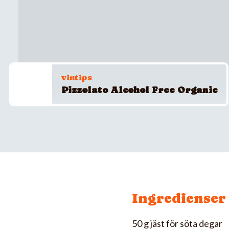
vintips
Pizzolato Alcohol Free Organic
Ingredienser
50 g jäst för söta degar