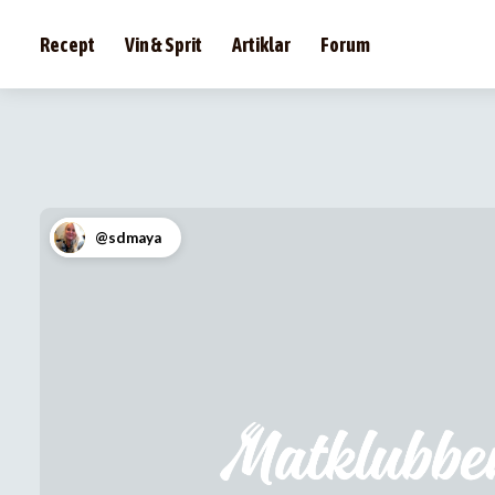
Recept
Vin & Sprit
Artiklar
Forum
@sdmaya