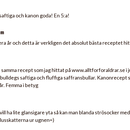
aftiga och kanon goda! En 5:a!
om
lera år och detta är verkligen det absolut bästa receptet hit
r samma recept som jag hittat på www.alltforforaldrar.se i 
ulldegs saftiga och fluffiga saffransbullar. Kanonrecept
år. Femma i betyg
vill ha lite glansigare yta så kan man blanda strösocker me
 lusskatterna ur ugnen=)