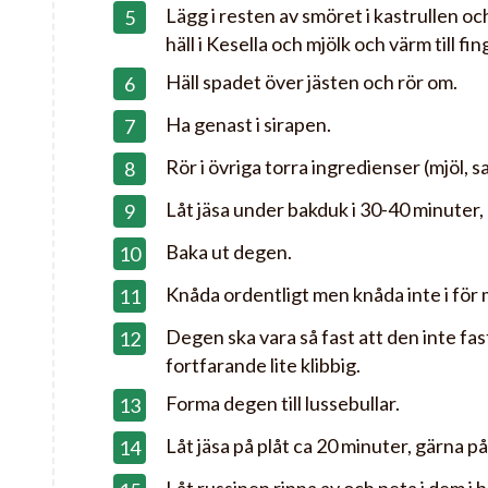
Lägg i resten av smöret i kastrullen o
häll i Kesella och mjölk och värm till fi
Häll spadet över jästen och rör om.
Ha genast i sirapen.
Rör i övriga torra ingredienser (mjöl, s
Låt jäsa under bakduk i 30-40 minuter, 
Baka ut degen.
Knåda ordentligt men knåda inte i för 
Degen ska vara så fast att den inte fa
fortfarande lite klibbig.
Forma degen till lussebullar.
Låt jäsa på plåt ca 20 minuter, gärna på