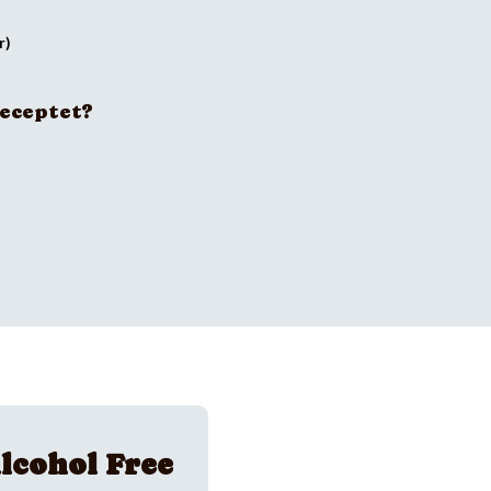
receptet?
lcohol Free