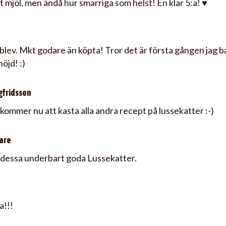
t mjöl, men ändå hur smarriga som helst! En klar 5:a! ♥
blev. Mkt godare än köpta! Tror det är första gången jag ba
nöjd! :)
gfridsson
ommer nu att kasta alla andra recept på lussekatter :-)
are
ill dessa underbart goda Lussekatter.
a!!!