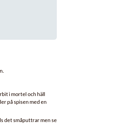
n.
it i mortel och häll
ller på spisen med en
lls det småputtrar men se