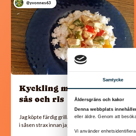
@yvonnes63
Samtycke
Kyckling med paprika
sås och ris
Åldersgräns och kakor
Denna webbplats innehålle
Jag köpte färdig grillad kyckling som jag la ner
eller äldre. Genom att besöka
i såsen strax innan jag serverade.
Vi använder enhetsidentifierar