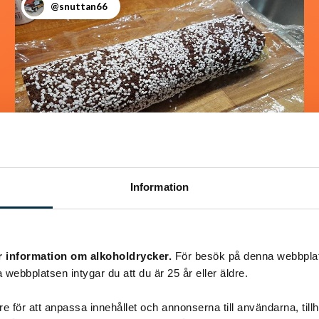
@snuttan66
Information
Chokladrulle
Jättegod rulle som alla som har smakat den
r information om alkoholdrycker.
För besök på denna webbplat
älskar den. Väldigt lätt att göra dessutom. i
 webbplatsen intygar du att du är 25 år eller äldre.
det receptet jag hittade så var det halva…
e för att anpassa innehållet och annonserna till användarna, tillh