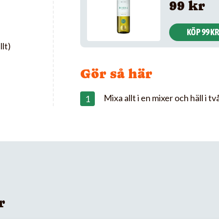
99 kr
KÖP 99 KR
lt)
Gör så här
Mixa allt i en mixer och häll i tv
r