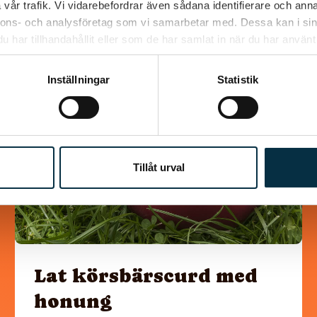
vår trafik. Vi vidarebefordrar även sådana identifierare och anna
nnons- och analysföretag som vi samarbetar med. Dessa kan i sin
har tillhandahållit eller som de har samlat in när du har använt 
@asaeon
Inställningar
Statistik
Tillåt urval
Lat körsbärscurd med
honung