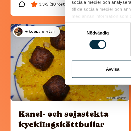
sociala medier och analysera 
till de sociala medier och a
med annan information som du 
Samtyckesval
@koppargrytan
Nödvändig
Avvisa
Kanel- och sojastekta
kycklingsköttbullar