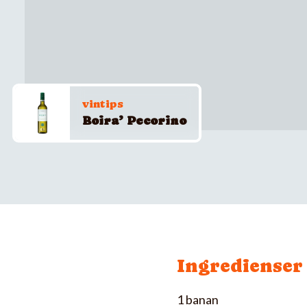
vintips
Boira’ Pecorino
Ingredienser
1 banan