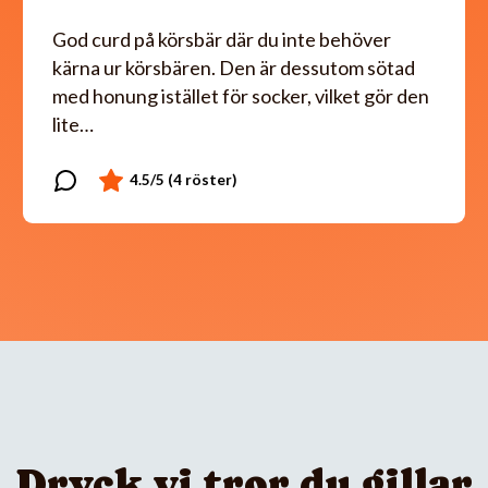
God curd på körsbär där du inte behöver
kärna ur körsbären. Den är dessutom sötad
med honung istället för socker, vilket gör den
lite…
Dryck vi tror du gillar