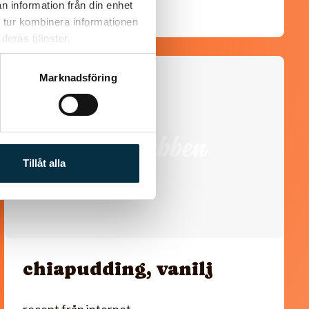
n information från din enhet
 tur kombinera informationen
deras tjänster.
@linux222
Marknadsföring
Tillåt alla
chiapudding, vanilj
recept från internet