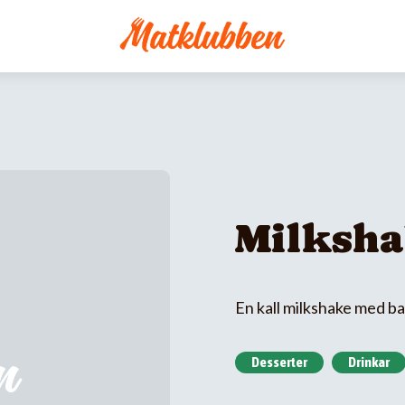
Milksh
En kall milkshake med b
Desserter
Drinkar