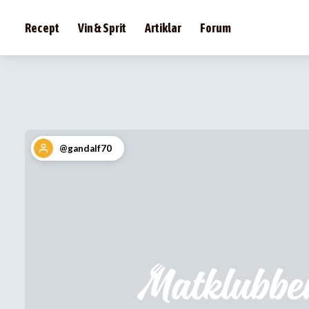
Recept
Vin & Sprit
Artiklar
Forum
@gandalf70