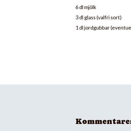
6 dl mjölk
3 dl glass (valfri sort)
1 dl jordgubbar (eventuel
Kommentare