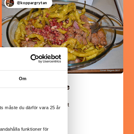
@koppargrytan
Om
Turkisk köfte
En längtan till Turkisk mat
s måste du därför vara 25 år
andahålla funktioner för